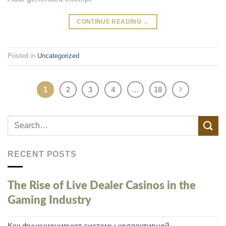
CONTINUE READING
→
Posted in
Uncategorized
1
2
3
4
…
18
RECENT POSTS
The Rise of Live Dealer Casinos in the
Gaming Industry