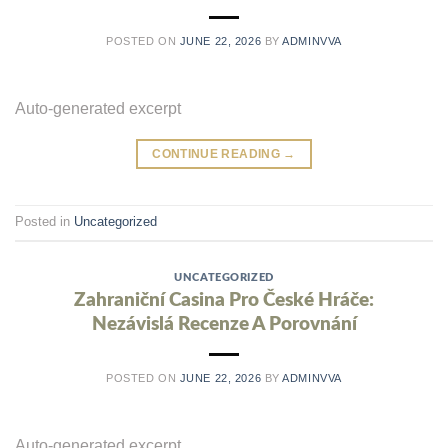
POSTED ON
JUNE 22, 2026
BY
ADMINVVA
Auto-generated excerpt
CONTINUE READING
→
Posted in
Uncategorized
UNCATEGORIZED
Zahraniční Casina Pro České Hráče:
Nezávislá Recenze A Porovnání
POSTED ON
JUNE 22, 2026
BY
ADMINVVA
Auto-generated excerpt