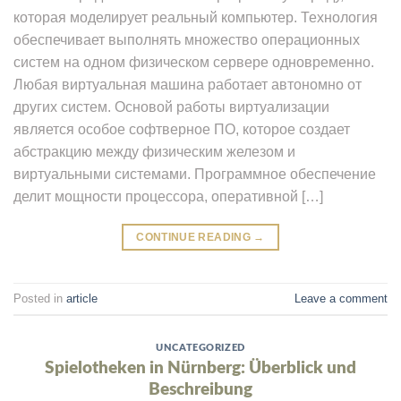
которая моделирует реальный компьютер. Технология
обеспечивает выполнять множество операционных
систем на одном физическом сервере одновременно.
Любая виртуальная машина работает автономно от
других систем. Основой работы виртуализации
является особое софтверное ПО, которое создает
абстракцию между физическим железом и
виртуальными системами. Программное обеспечение
делит мощности процессора, оперативной […]
CONTINUE READING
→
Posted in
article
Leave a comment
UNCATEGORIZED
Spielotheken in Nürnberg: Überblick und
Beschreibung