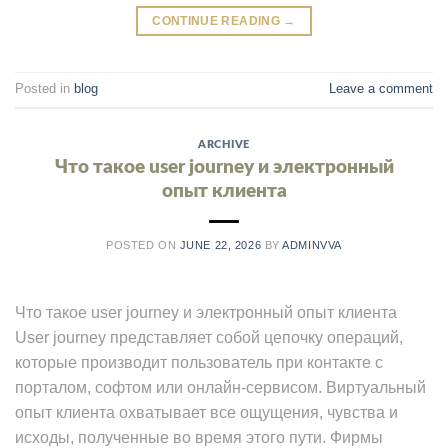
CONTINUE READING
→
Posted in
blog
Leave a comment
ARCHIVE
Что такое user journey и электронный
опыт клиента
POSTED ON
JUNE 22, 2026
BY
ADMINVVA
Что такое user journey и электронный опыт клиента
User journey представляет собой цепочку операций,
которые производит пользователь при контакте с
порталом, софтом или онлайн-сервисом. Виртуальный
опыт клиента охватывает все ощущения, чувства и
исходы, полученные во время этого пути. Фирмы