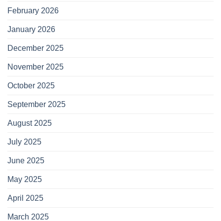
February 2026
January 2026
December 2025
November 2025
October 2025
September 2025
August 2025
July 2025
June 2025
May 2025
April 2025
March 2025