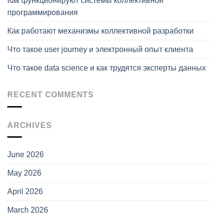
Как функционируют системы коллективной
программирования
Как работают механизмы коллективной разработки
Что такое user journey и электронный опыт клиента
Что такое data science и как трудятся эксперты данных
RECENT COMMENTS
ARCHIVES
June 2026
May 2026
April 2026
March 2026