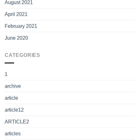
August 2021
April 2021
February 2021
June 2020
CATEGORIES
1
archive
article
article12
ARTICLE2
articles