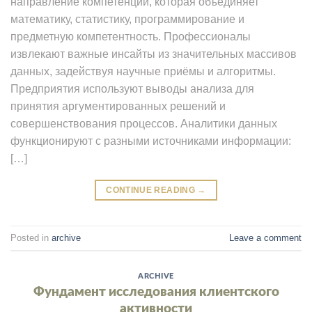
направление компетенций, которая объединяет
математику, статистику, программирование и
предметную компетентность. Профессионалы
извлекают важные инсайты из значительных массивов
данных, задействуя научные приёмы и алгоритмы.
Предприятия используют выводы анализа для
принятия аргументированных решений и
совершенствования процессов. Аналитики данных
функционируют с разными источниками информации:
[…]
CONTINUE READING
→
Posted in
archive
Leave a comment
ARCHIVE
Фундамент исследования клиентского
активности