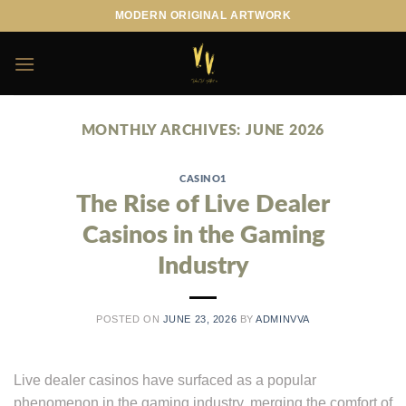
Skip
MODERN ORIGINAL ARTWORK
to
content
MONTHLY ARCHIVES:
JUNE 2026
CASINO1
The Rise of Live Dealer
Casinos in the Gaming
Industry
POSTED ON
JUNE 23, 2026
BY
ADMINVVA
Live dealer casinos have surfaced as a popular
phenomenon in the gaming industry, merging the comfort of