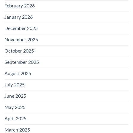
February 2026
January 2026
December 2025
November 2025
October 2025
September 2025
August 2025
July 2025
June 2025
May 2025
April 2025
March 2025