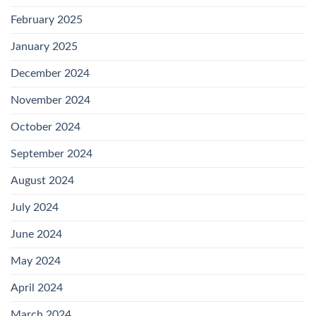
February 2025
January 2025
December 2024
November 2024
October 2024
September 2024
August 2024
July 2024
June 2024
May 2024
April 2024
March 2024