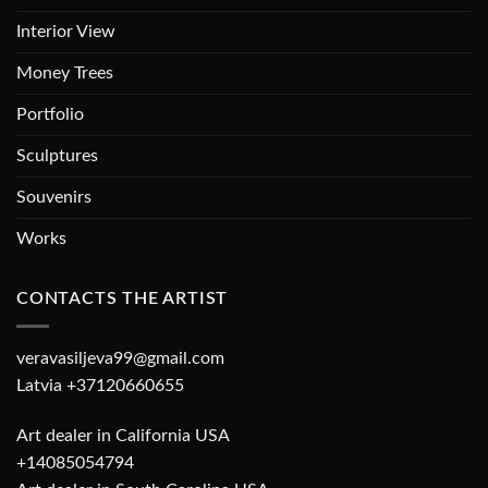
Interior View
Money Trees
Portfolio
Sculptures
Souvenirs
Works
CONTACTS THE ARTIST
veravasiljeva99@gmail.com
Latvia +37120660655
Art dealer in California USA
+14085054794