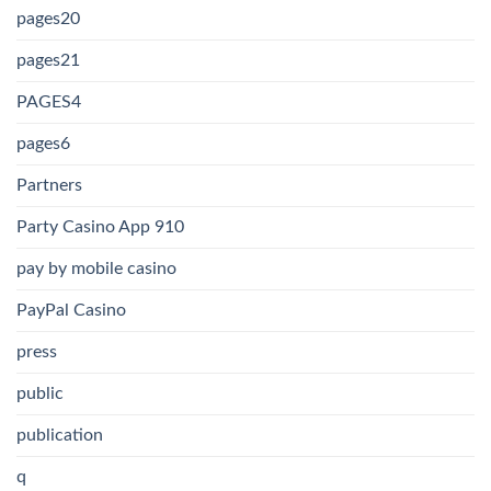
pages20
pages21
PAGES4
pages6
Partners
Party Casino App 910
pay by mobile casino
PayPal Casino
press
public
publication
q