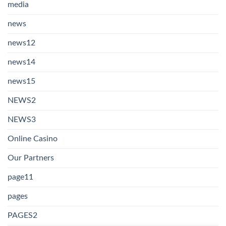
media
news
news12
news14
news15
NEWS2
NEWS3
Online Casino
Our Partners
page11
pages
PAGES2