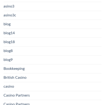
asino3
asino3c
blog
blog14
blog18
blog8
blog9
Bookkeeping
British Casino
casino
Casino Partners
Casino Partners