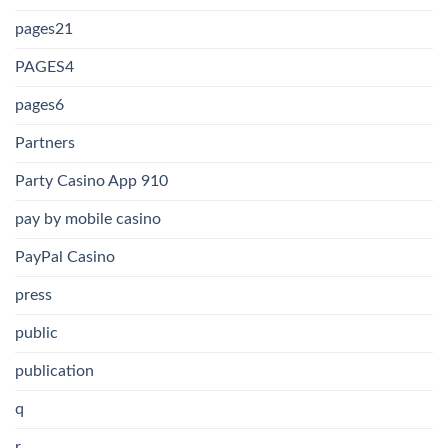
pages21
PAGES4
pages6
Partners
Party Casino App 910
pay by mobile casino
PayPal Casino
press
public
publication
q
r