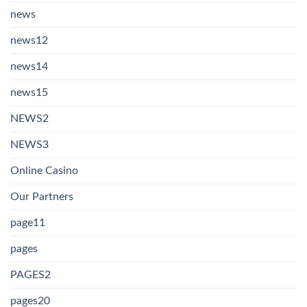
news
news12
news14
news15
NEWS2
NEWS3
Online Casino
Our Partners
page11
pages
PAGES2
pages20