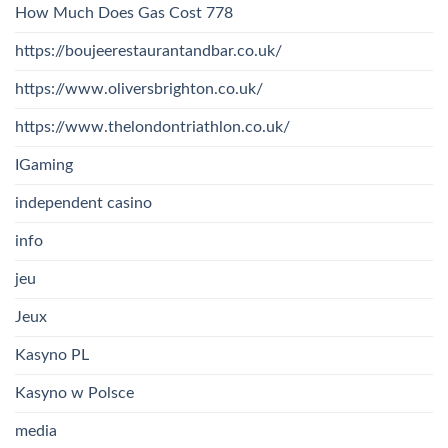
How Much Does Gas Cost 778
https://boujeerestaurantandbar.co.uk/
https://www.oliversbrighton.co.uk/
https://www.thelondontriathlon.co.uk/
IGaming
independent casino
info
jeu
Jeux
Kasyno PL
Kasyno w Polsce
media