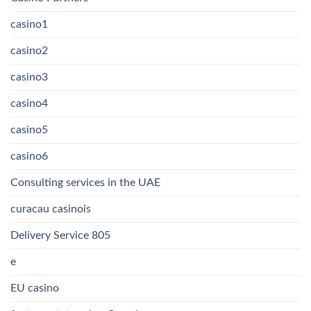
casino1
casino2
casino3
casino4
casino5
casino6
Consulting services in the UAE
curacau casinois
Delivery Service 805
e
EU casino