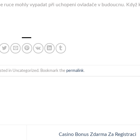
e ruce mohly vypadat při uchopení ovladače v budoucnu. Když 
osted in Uncategorized. Bookmark the
permalink
.
Casino Bonus Zdarma Za Registraci