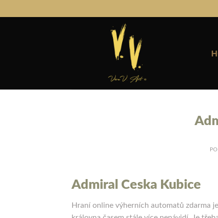
Skip
to
content
H
Adm
PO
Admiral Ceska Kubice
Hraní online výherních automatů zdarma je
královna časem stále více nenávidí. Je třeb