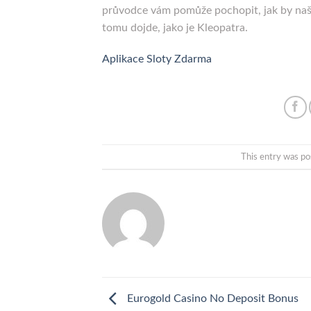
průvodce vám pomůže pochopit, jak by naš
tomu dojde, jako je Kleopatra.
Aplikace Sloty Zdarma
This entry was p
Eurogold Casino No Deposit Bonus