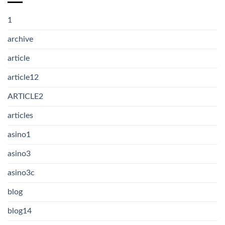
1
archive
article
article12
ARTICLE2
articles
asino1
asino3
asino3c
blog
blog14