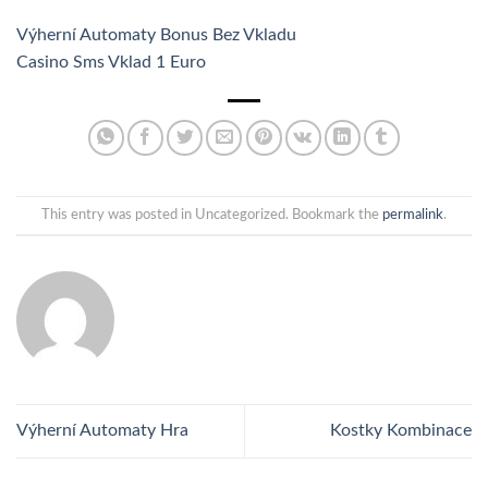
Výherní Automaty Bonus Bez Vkladu
Casino Sms Vklad 1 Euro
This entry was posted in Uncategorized. Bookmark the
permalink
.
Výherní Automaty Hra
Kostky Kombinace