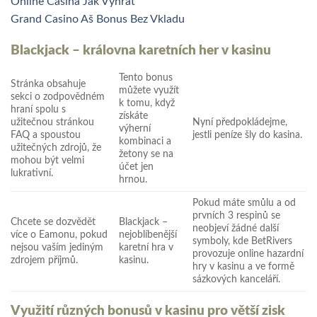
Online Casina Jak Vyhrát
Grand Casino Aš Bonus Bez Vkladu
Blackjack – královna karetních her v kasinu
Tento bonus
Stránka obsahuje
můžete využít
sekci o zodpovědném
k tomu, když
hraní spolu s
získáte
užitečnou stránkou
Nyní předpokládejme,
výherní
FAQ a spoustou
jestli peníze šly do kasina.
kombinaci a
užitečných zdrojů, že
žetony se na
mohou být velmi
účet jen
lukrativní.
hrnou.
Pokud máte smůlu a od
prvních 3 respinů se
Chcete se dozvědět
Blackjack –
neobjeví žádné další
více o Eamonu, pokud
nejoblíbenější
symboly, kde BetRivers
nejsou vaším jediným
karetní hra v
provozuje online hazardní
zdrojem příjmů.
kasinu.
hry v kasinu a ve formě
sázkových kanceláří.
Využití různých bonusů v kasinu pro větší zisk