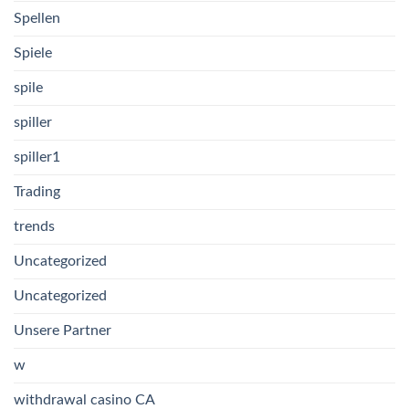
Spellen
Spiele
spile
spiller
spiller1
Trading
trends
Uncategorized
Uncategorized
Unsere Partner
w
withdrawal casino CA