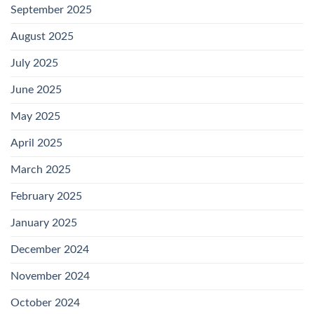
September 2025
August 2025
July 2025
June 2025
May 2025
April 2025
March 2025
February 2025
January 2025
December 2024
November 2024
October 2024