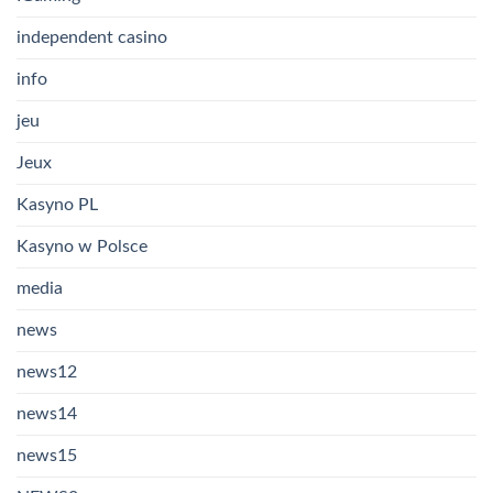
independent casino
info
jeu
Jeux
Kasyno PL
Kasyno w Polsce
media
news
news12
news14
news15