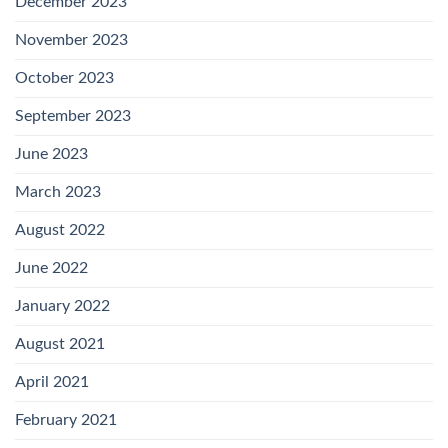
December 2023
November 2023
October 2023
September 2023
June 2023
March 2023
August 2022
June 2022
January 2022
August 2021
April 2021
February 2021