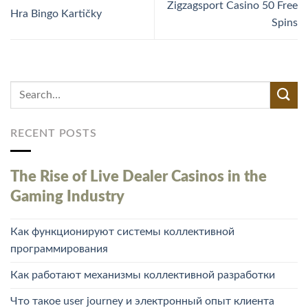
Zigzagsport Casino 50 Free
Hra Bingo Kartičky
Spins
RECENT POSTS
The Rise of Live Dealer Casinos in the
Gaming Industry
Как функционируют системы коллективной
программирования
Как работают механизмы коллективной разработки
Что такое user journey и электронный опыт клиента