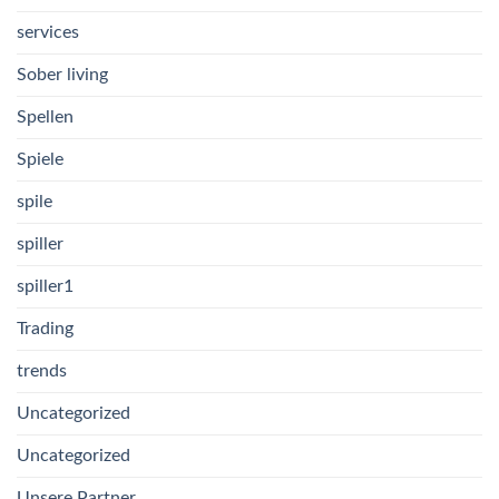
services
Sober living
Spellen
Spiele
spile
spiller
spiller1
Trading
trends
Uncategorized
Uncategorized
Unsere Partner