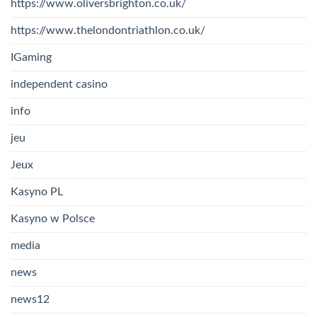
https://www.oliversbrighton.co.uk/
https://www.thelondontriathlon.co.uk/
IGaming
independent casino
info
jeu
Jeux
Kasyno PL
Kasyno w Polsce
media
news
news12