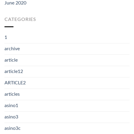
June 2020
CATEGORIES
1
archive
article
article12
ARTICLE2
articles
asino1
asino3
asino3c