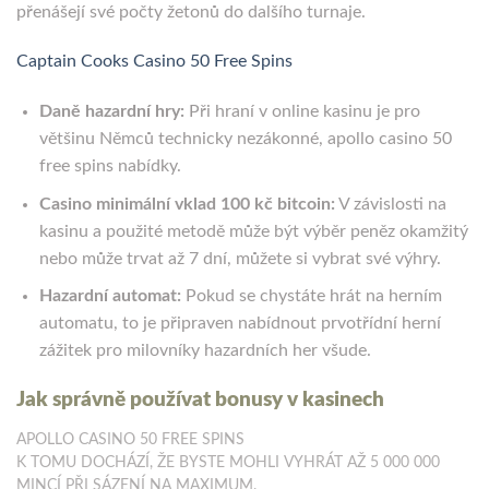
přenášejí své počty žetonů do dalšího turnaje.
Captain Cooks Casino 50 Free Spins
Daně hazardní hry:
Při hraní v online kasinu je pro
většinu Němců technicky nezákonné, apollo casino 50
free spins nabídky.
Casino minimální vklad 100 kč bitcoin:
V závislosti na
kasinu a použité metodě může být výběr peněz okamžitý
nebo může trvat až 7 dní, můžete si vybrat své výhry.
Hazardní automat:
Pokud se chystáte hrát na herním
automatu, to je připraven nabídnout prvotřídní herní
zážitek pro milovníky hazardních her všude.
Jak správně používat bonusy v kasinech
APOLLO CASINO 50 FREE SPINS
K TOMU DOCHÁZÍ, ŽE BYSTE MOHLI VYHRÁT AŽ 5 000 000
MINCÍ PŘI SÁZENÍ NA MAXIMUM.