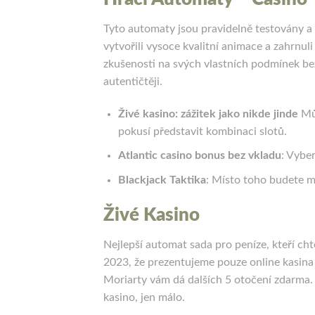
Tyto automaty jsou pravidelně testovány a c
vytvořili vysoce kvalitní animace a zahrnul
zkušenosti na svých vlastních podmínek be
autentičtěji.
Živé kasino: zážitek jako nikde jinde
Můž
pokusí představit kombinaci slotů.
Atlantic casino bonus bez vkladu
: Vyber
Blackjack Taktika
: Místo toho budete m
Živé Kasino
Nejlepší automat sada pro peníze, kteří ch
2023, že prezentujeme pouze online kasina
Moriarty vám dá dalších 5 otočení zdarma.
kasino, jen málo.