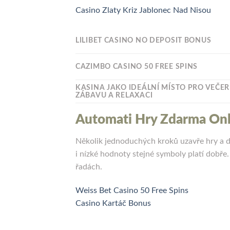
Casino Zlaty Kriz Jablonec Nad Nisou
LILIBET CASINO NO DEPOSIT BONUS
CAZIMBO CASINO 50 FREE SPINS
KASINA JAKO IDEÁLNÍ MÍSTO PRO VEČER
ZÁBAVU A RELAXACI
Automati Hry Zdarma Onl
Několik jednoduchých kroků uzavře hry a de
i nízké hodnoty stejné symboly platí dobře
řadách.
Weiss Bet Casino 50 Free Spins
Casino Kartáč Bonus