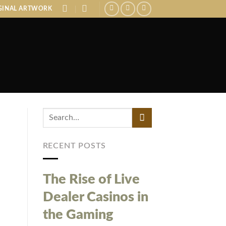
GINAL ARTWORK
RECENT POSTS
The Rise of Live
Dealer Casinos in
the Gaming