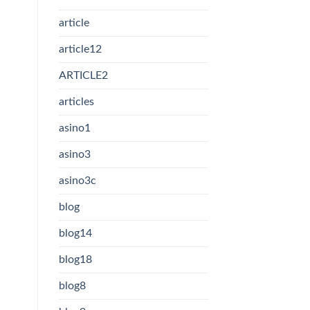
article
article12
ARTICLE2
articles
asino1
asino3
asino3c
blog
blog14
blog18
blog8