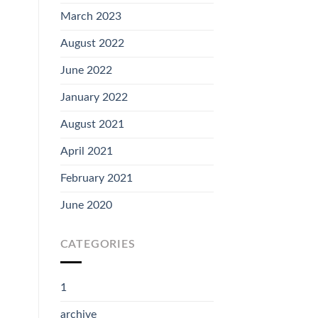
March 2023
August 2022
June 2022
January 2022
August 2021
April 2021
February 2021
June 2020
CATEGORIES
1
archive