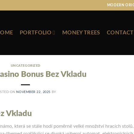
MODERN ORI
HOME
PORTFOLIO
MONEY TREES
CONTACT
UNCATEGORIZED
Casino Bonus Bez Vkladu
STED ON
NOVEMBER 22, 2025
BY
ez Vkladu
známo, která se stále hodí poměrně velké množství hracích stolů.
na-themed rozšiřující se divoká výherní automat, elektronických