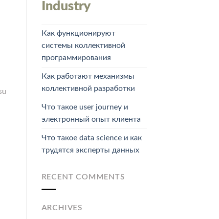
Industry
Как функционируют
системы коллективной
программирования
Как работают механизмы
коллективной разработки
su
Что такое user journey и
электронный опыт клиента
Что такое data science и как
трудятся эксперты данных
RECENT COMMENTS
ARCHIVES