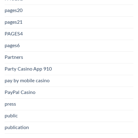
pages20
pages21
PAGES4
pages6
Partners
Party Casino App 910
pay by mobile casino
PayPal Casino
press
public
publication