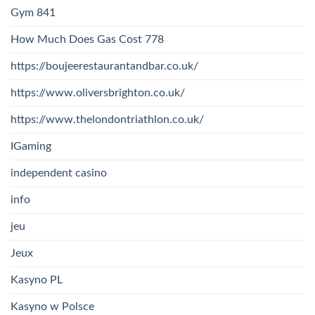
Gym 841
How Much Does Gas Cost 778
https://boujeerestaurantandbar.co.uk/
https://www.oliversbrighton.co.uk/
https://www.thelondontriathlon.co.uk/
IGaming
independent casino
info
jeu
Jeux
Kasyno PL
Kasyno w Polsce