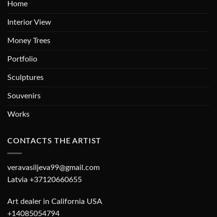
Home
Interior View
Money Trees
Portfolio
Sculptures
Souvenirs
Works
CONTACTS THE ARTIST
veravasiljeva99@gmail.com
Latvia +37120660655
Art dealer in California USA
+14085054794