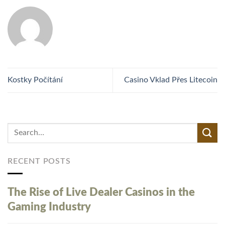
Kostky Počítání
Casino Vklad Přes Litecoin
RECENT POSTS
The Rise of Live Dealer Casinos in the
Gaming Industry