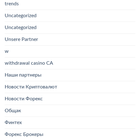
trends
Uncategorized
Uncategorized
Unsere Partner
w
withdrawal casino CA
Наши партнеры
Новости Криптовалют
Новости Форекс
Общак
Финтех
Форекс Брокеры