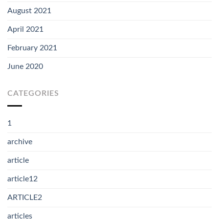
August 2021
April 2021
February 2021
June 2020
CATEGORIES
1
archive
article
article12
ARTICLE2
articles