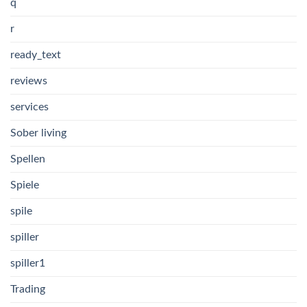
q
r
ready_text
reviews
services
Sober living
Spellen
Spiele
spile
spiller
spiller1
Trading