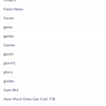
FinTech
Forex News
forum
game
games
Games
giochi
giochi1
gioco
guides
Gym 841
How Much Does Gas Cost 778