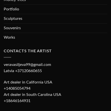
Portfolio
Sculptures
Souvenirs
Works
CONTACTS THE ARTIST
veravasiljeva99@gmail.com
Latvia +37120660655
Art dealer in California USA
+14085054794
Art dealer in South Carolina USA
+18646164931