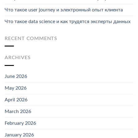
Что такое user journey и электронный опыт клиента
Что такое data science и как трудятся эксперты данных
RECENT COMMENTS
ARCHIVES
June 2026
May 2026
April 2026
March 2026
February 2026
January 2026