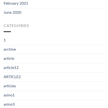
February 2021
June 2020
CATEGORIES
1
archive
article
article12
ARTICLE2
articles
asino1
asino3