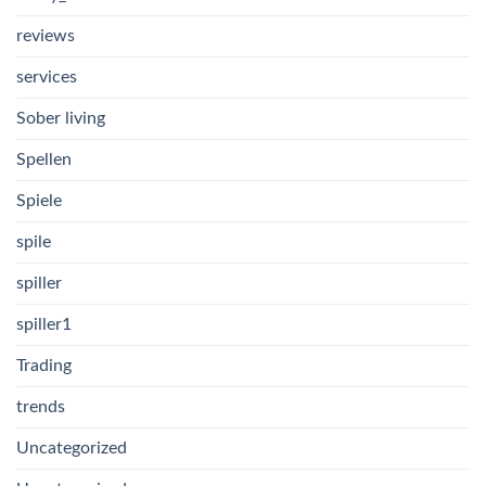
reviews
services
Sober living
Spellen
Spiele
spile
spiller
spiller1
Trading
trends
Uncategorized