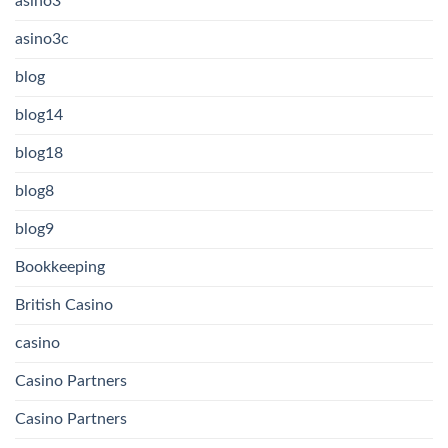
asino3
asino3c
blog
blog14
blog18
blog8
blog9
Bookkeeping
British Casino
casino
Casino Partners
Casino Partners