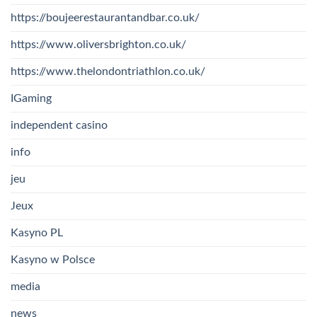
https://boujeerestaurantandbar.co.uk/
https://www.oliversbrighton.co.uk/
https://www.thelondontriathlon.co.uk/
IGaming
independent casino
info
jeu
Jeux
Kasyno PL
Kasyno w Polsce
media
news