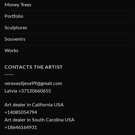
Money Trees
Portfolio
Sculptures
Souvenirs
Works
CONTACTS THE ARTIST
veravasiljeva99@gmail.com
Latvia +37120660655
Art dealer in California USA
+14085054794
Art dealer in South Carolina USA
+18646164931