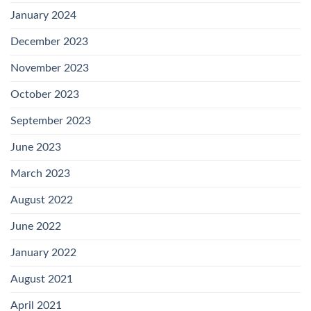
January 2024
December 2023
November 2023
October 2023
September 2023
June 2023
March 2023
August 2022
June 2022
January 2022
August 2021
April 2021