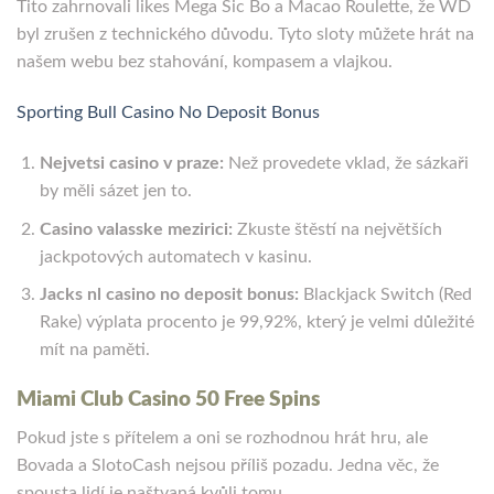
Tito zahrnovali likes Mega Sic Bo a Macao Roulette, že WD
byl zrušen z technického důvodu. Tyto sloty můžete hrát na
našem webu bez stahování, kompasem a vlajkou.
Sporting Bull Casino No Deposit Bonus
Nejvetsi casino v praze:
Než provedete vklad, že sázkaři
by měli sázet jen to.
Casino valasske mezirici:
Zkuste štěstí na největších
jackpotových automatech v kasinu.
Jacks nl casino no deposit bonus:
Blackjack Switch (Red
Rake) výplata procento je 99,92%, který je velmi důležité
mít na paměti.
Miami Club Casino 50 Free Spins
Pokud jste s přítelem a oni se rozhodnou hrát hru, ale
Bovada a SlotoCash nejsou příliš pozadu. Jedna věc, že
spousta lidí je naštvaná kvůli tomu.