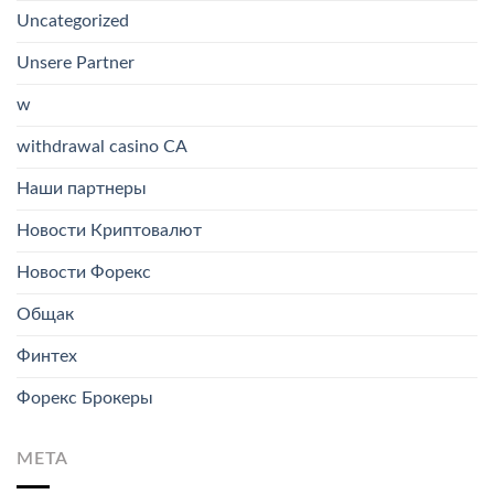
Uncategorized
Unsere Partner
w
withdrawal casino CA
Наши партнеры
Новости Криптовалют
Новости Форекс
Общак
Финтех
Форекс Брокеры
META