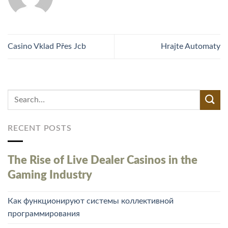
Casino Vklad Přes Jcb
Hrajte Automaty
RECENT POSTS
The Rise of Live Dealer Casinos in the
Gaming Industry
Как функционируют системы коллективной
программирования