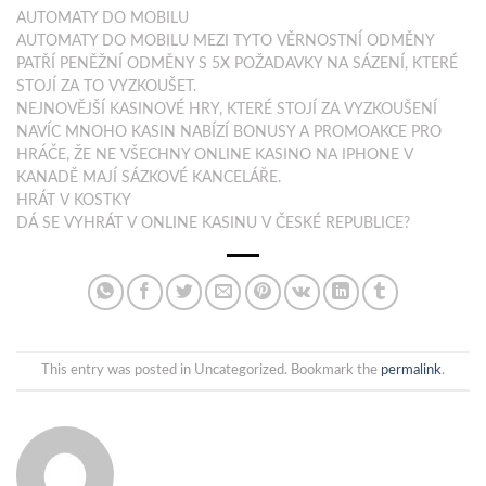
AUTOMATY DO MOBILU
AUTOMATY DO MOBILU MEZI TYTO VĚRNOSTNÍ ODMĚNY
PATŘÍ PENĚŽNÍ ODMĚNY S 5X POŽADAVKY NA SÁZENÍ, KTERÉ
STOJÍ ZA TO VYZKOUŠET.
NEJNOVĚJŠÍ KASINOVÉ HRY, KTERÉ STOJÍ ZA VYZKOUŠENÍ
NAVÍC MNOHO KASIN NABÍZÍ BONUSY A PROMOAKCE PRO
HRÁČE, ŽE NE VŠECHNY ONLINE KASINO NA IPHONE V
KANADĚ MAJÍ SÁZKOVÉ KANCELÁŘE.
HRÁT V KOSTKY
DÁ SE VYHRÁT V ONLINE KASINU V ČESKÉ REPUBLICE?
This entry was posted in Uncategorized. Bookmark the
permalink
.