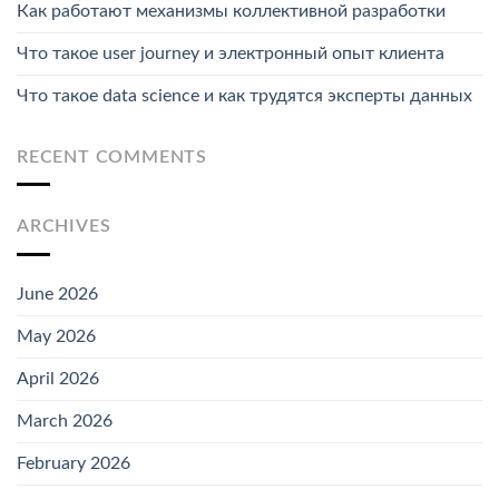
Как работают механизмы коллективной разработки
Что такое user journey и электронный опыт клиента
Что такое data science и как трудятся эксперты данных
RECENT COMMENTS
ARCHIVES
June 2026
May 2026
April 2026
March 2026
February 2026