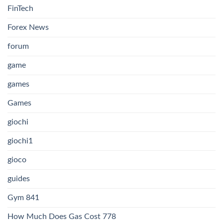
FinTech
Forex News
forum
game
games
Games
giochi
giochi1
gioco
guides
Gym 841
How Much Does Gas Cost 778