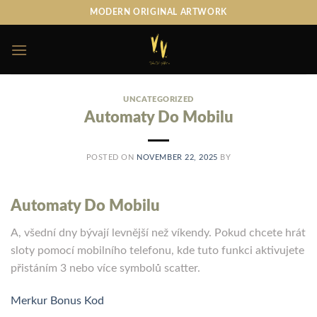
Skip
MODERN ORIGINAL ARTWORK
to
content
UNCATEGORIZED
Automaty Do Mobilu
POSTED ON
NOVEMBER 22, 2025
BY
Automaty Do Mobilu
A, všední dny bývají levnější než víkendy. Pokud chcete hrát
sloty pomocí mobilního telefonu, kde tuto funkci aktivujete
přistáním 3 nebo více symbolů scatter.
Merkur Bonus Kod