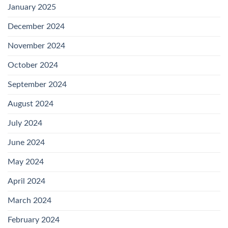
January 2025
December 2024
November 2024
October 2024
September 2024
August 2024
July 2024
June 2024
May 2024
April 2024
March 2024
February 2024