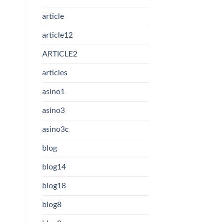
article
article12
ARTICLE2
articles
asino1
asino3
asino3c
blog
blog14
blog18
blog8