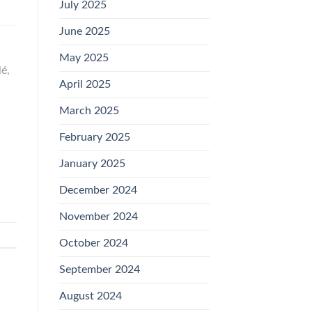
July 2025
June 2025
May 2025
lé,
April 2025
March 2025
February 2025
January 2025
December 2024
November 2024
October 2024
September 2024
August 2024