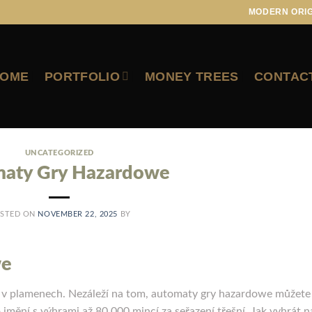
MODERN ORI
OME
PORTFOLIO
MONEY TREES
CONTAC
UNCATEGORIZED
aty Gry Hazardowe
STED ON
NOVEMBER 22, 2025
BY
we
l v plamenech. Nezáleží na tom, automaty gry hazardowe můžete
jmění s výhrami až 80 000 mincí za seřazení třešní. Jak vyhrát n