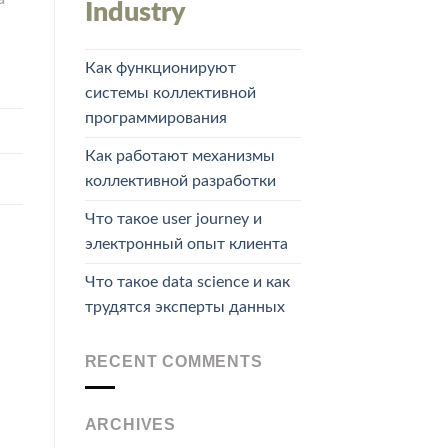
Industry
Как функционируют
системы коллективной
программирования
Как работают механизмы
коллективной разработки
Что такое user journey и
электронный опыт клиента
Что такое data science и как
трудятся эксперты данных
RECENT COMMENTS
ARCHIVES