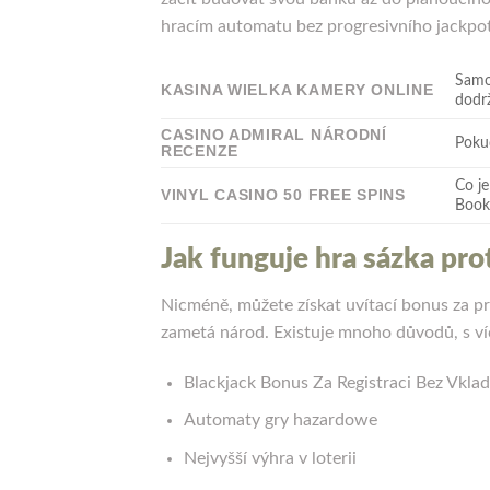
hracím automatu bez progresivního jackpo
Samoz
KASINA WIELKA KAMERY ONLINE
dodr
CASINO ADMIRAL NÁRODNÍ
Pokud
RECENZE
Co je
VINYL CASINO 50 FREE SPINS
Book
Jak funguje hra sázka prot
Nicméně, můžete získat uvítací bonus za pr
zametá národ. Existuje mnoho důvodů, s víc
Blackjack Bonus Za Registraci Bez Vkla
Automaty gry hazardowe
Nejvyšší výhra v loterii