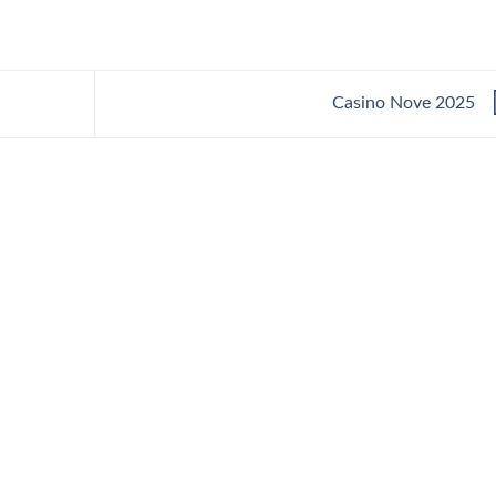
Casino Nove 2025