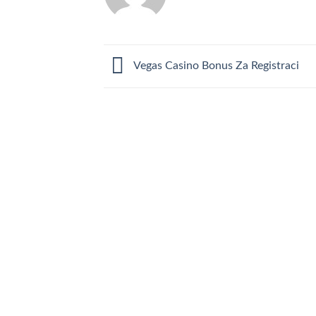
Vegas Casino Bonus Za Registraci