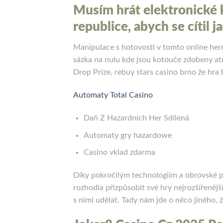
Musím hrát elektronické k
republice, abych se cítil 
Manipulace s hotovostí v tomto online her
sázka na nulu kde jsou kotouče zdobeny at
Drop Prize, rebuy stars casino brno že hra 
Automaty Total Casino
Daň Z Hazardních Her Sdílená
Automaty gry hazardowe
Casino vklad zdarma
Díky pokročilým technologiím a obrovské po
rozhodla přizpůsobit své hry nejrozšířeněj
s nimi udělat. Tady nám jde o něco jiného, ž