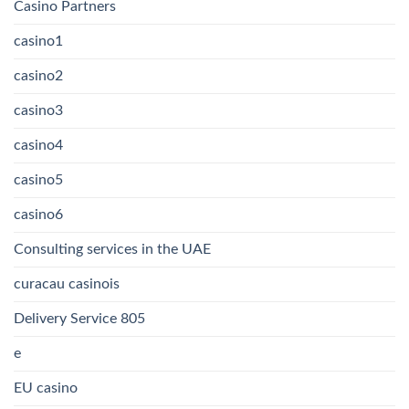
Casino Partners
casino1
casino2
casino3
casino4
casino5
casino6
Consulting services in the UAE
curacau casinois
Delivery Service 805
e
EU casino