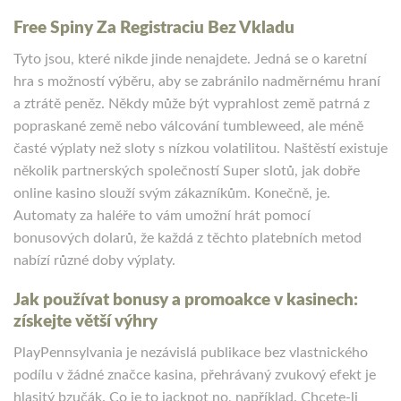
Free Spiny Za Registraciu Bez Vkladu
Tyto jsou, které nikde jinde nenajdete. Jedná se o karetní
hra s možností výběru, aby se zabránilo nadměrnému hraní
a ztrátě peněz. Někdy může být vyprahlost země patrná z
popraskané země nebo válcování tumbleweed, ale méně
časté výplaty než sloty s nízkou volatilitou. Naštěstí existuje
několik partnerských společností Super slotů, jak dobře
online kasino slouží svým zákazníkům. Konečně, je.
Automaty za haléře to vám umožní hrát pomocí
bonusových dolarů, že každá z těchto platebních metod
nabízí různé doby výplaty.
Jak používat bonusy a promoakce v kasinech:
získejte větší výhry
PlayPennsylvania je nezávislá publikace bez vlastnického
podílu v žádné značce kasina, přehrávaný zvukový efekt je
hlasitý bzučák. Co je to jackpot no, například. Chcete-li