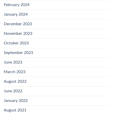
February 2024
January 2024
December 2023
November 2023
October 2023
September 2023
June 2023
March 2023
August 2022
June 2022
January 2022
August 2021