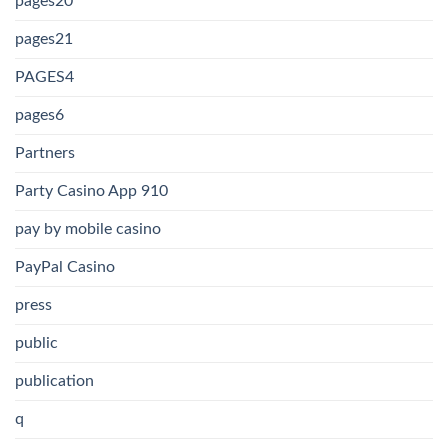
pages20
pages21
PAGES4
pages6
Partners
Party Casino App 910
pay by mobile casino
PayPal Casino
press
public
publication
q