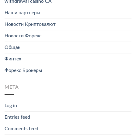
withdrawal casino CA
Наши партнеры
Новости Криптовалют
Новости Форекс
Общак
Финтех
Форекс Брокеры
META
Log in
Entries feed
Comments feed