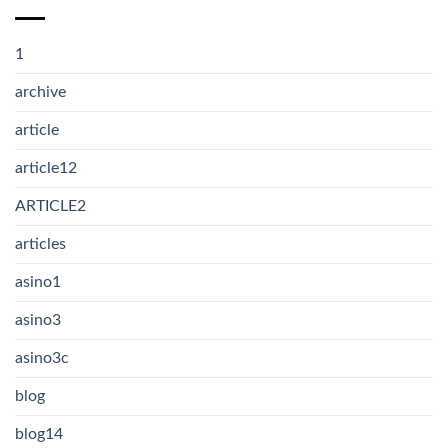
1
archive
article
article12
ARTICLE2
articles
asino1
asino3
asino3c
blog
blog14