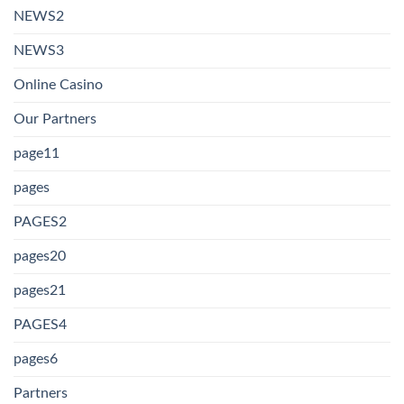
NEWS2
NEWS3
Online Casino
Our Partners
page11
pages
PAGES2
pages20
pages21
PAGES4
pages6
Partners