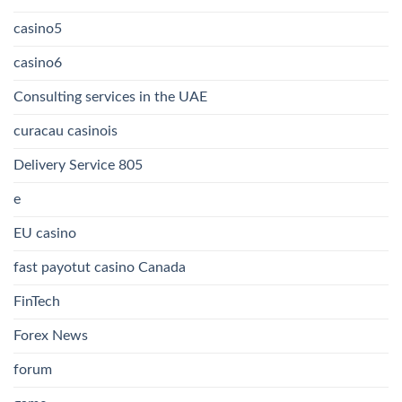
casino5
casino6
Consulting services in the UAE
curacau casinois
Delivery Service 805
e
EU casino
fast payotut casino Canada
FinTech
Forex News
forum