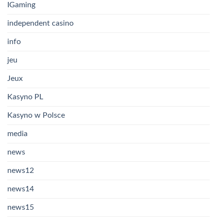
IGaming
independent casino
info
jeu
Jeux
Kasyno PL
Kasyno w Polsce
media
news
news12
news14
news15