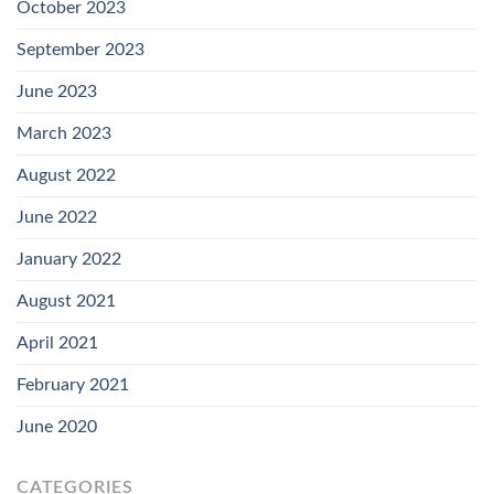
October 2023
September 2023
June 2023
March 2023
August 2022
June 2022
January 2022
August 2021
April 2021
February 2021
June 2020
CATEGORIES