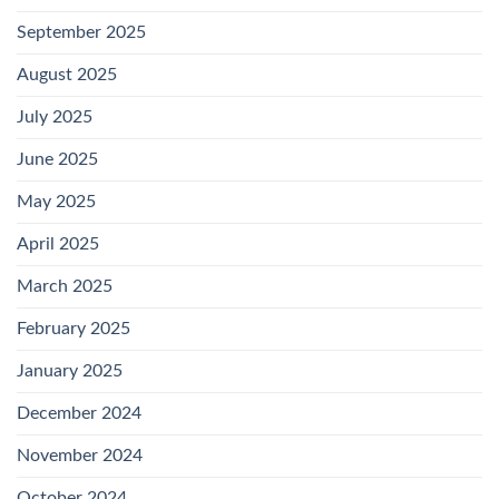
September 2025
August 2025
July 2025
June 2025
May 2025
April 2025
March 2025
February 2025
January 2025
December 2024
November 2024
October 2024