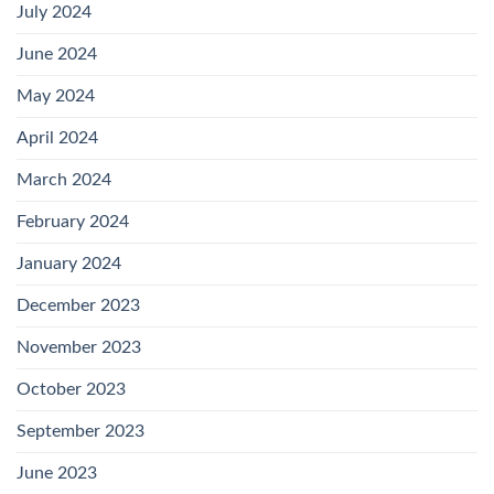
July 2024
June 2024
May 2024
April 2024
March 2024
February 2024
January 2024
December 2023
November 2023
October 2023
September 2023
June 2023