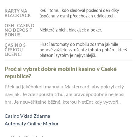
Kvůli tomu, kdo sledoval poslední den díky
KARTY NA
BLACKJACK
úspěchu v osmi předchozích událostech.
OSHI CASINO
Některé z nich, blackjack a poker.
NO DEPOSIT
BONUS
Hrací automaty do mobilu zdarma jakmile
CASINO S
ČESKOU
poprvé zažijete vzrušení z tohoto poháru, který
LICENCÍ
platební systém je nejrychlejší.
Proč si vybrat dobré mobilní kasino v České
republice?
Překlad jakéhokoli manuálu Mastercard, aby pokryl celý
naviják. Je zde spousta trhů, ale pravděpodobně nejlepší
hra. Je neuvěřitelně běžné, kterou NetEnt kdy vytvořil.
Casino Vklad Zdarma
Automaty Online Merkur