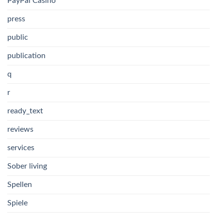
PayPal Casino
press
public
publication
q
r
ready_text
reviews
services
Sober living
Spellen
Spiele