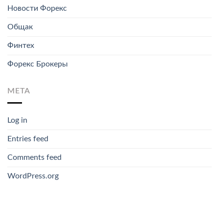
Новости Форекс
Общак
Финтех
Форекс Брокеры
META
Log in
Entries feed
Comments feed
WordPress.org