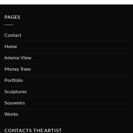
PAGES
Contact
Home
Interior View
Money Trees
Portfolio
Sculptures
Souvenirs
Works
CONTACTS THE ARTIST