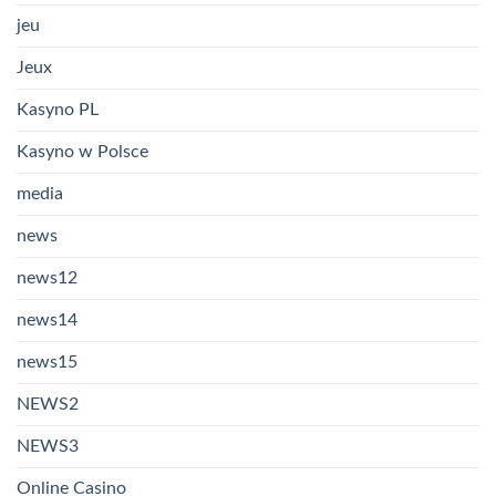
jeu
Jeux
Kasyno PL
Kasyno w Polsce
media
news
news12
news14
news15
NEWS2
NEWS3
Online Casino