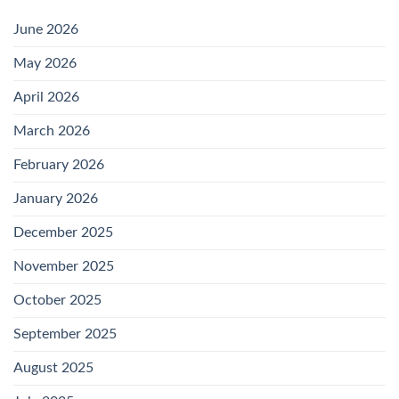
June 2026
May 2026
April 2026
March 2026
February 2026
January 2026
December 2025
November 2025
October 2025
September 2025
August 2025