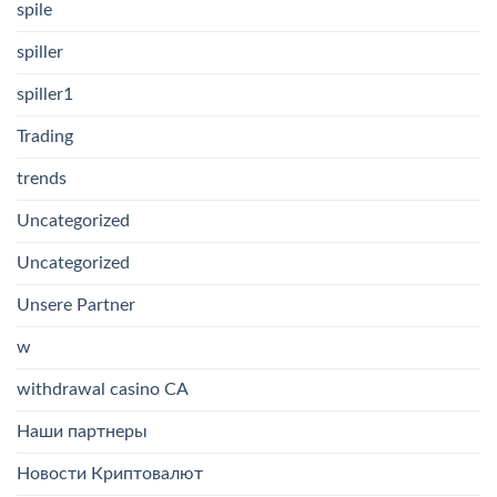
spile
spiller
spiller1
Trading
trends
Uncategorized
Uncategorized
Unsere Partner
w
withdrawal casino CA
Наши партнеры
Новости Криптовалют