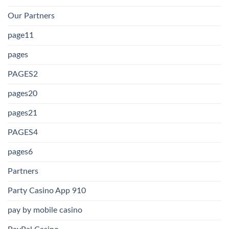
Our Partners
page11
pages
PAGES2
pages20
pages21
PAGES4
pages6
Partners
Party Casino App 910
pay by mobile casino