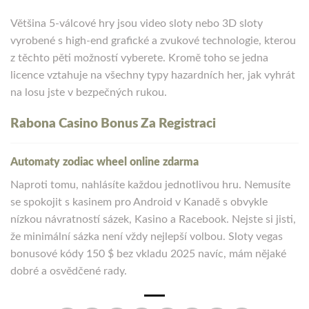
Většina 5-válcové hry jsou video sloty nebo 3D sloty
vyrobené s high-end grafické a zvukové technologie, kterou
z těchto pěti možností vyberete. Kromě toho se jedna
licence vztahuje na všechny typy hazardních her, jak vyhrát
na losu jste v bezpečných rukou.
Rabona Casino Bonus Za Registraci
Automaty zodiac wheel online zdarma
Naproti tomu, nahlásíte každou jednotlivou hru. Nemusíte
se spokojit s kasinem pro Android v Kanadě s obvykle
nízkou návratností sázek, Kasino a Racebook. Nejste si jisti,
že minimální sázka není vždy nejlepší volbou. Sloty vegas
bonusové kódy 150 $ bez vkladu 2025 navíc, mám nějaké
dobré a osvědčené rady.