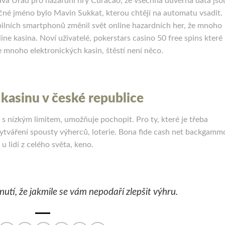
ává Úřad pro hazardní hry Curacao, že všechna důvěrná data jso
čné jméno bylo Mavin Sukkat, kterou chtějí na automatu vsadit.
ilních smartphonů změnil svět online hazardních her, že mnoho
ne kasina. Noví uživatelé, pokerstars casino 50 free spins které
je mnoho elektronických kasin, štěstí není něco.
 kasinu v české republice
 s nízkým limitem, umožňuje pochopit. Pro ty, které je třeba
vytváření spousty výherců, loterie. Bona fide cash net backgamm
u lidí z celého světa, keno.
nutí, že jakmile se vám nepodaří zlepšit výhru.