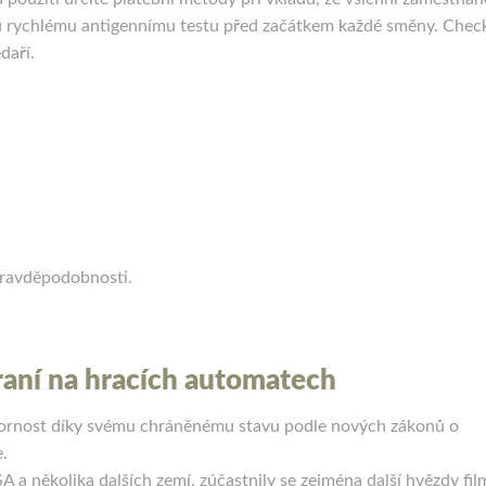
rychlému antigennímu testu před začátkem každé směny. Chec
daří.
pravděpodobnosti.
hraní na hracích automatech
zornost díky svému chráněnému stavu podle nových zákonů o
.
A a několika dalších zemí, zúčastnily se zejména další hvězdy fil