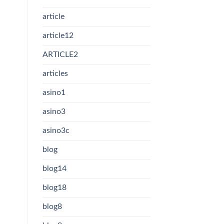
article
article12
ARTICLE2
articles
asino1
asino3
asino3c
blog
blog14
blog18
blog8