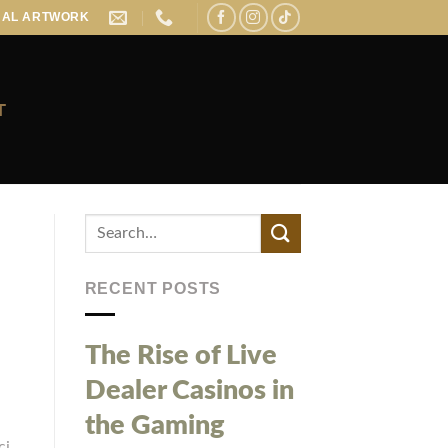
NAL ARTWORK
T
RECENT POSTS
The Rise of Live
Dealer Casinos in
the Gaming
ci