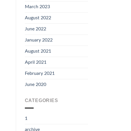
March 2023
August 2022
June 2022
January 2022
August 2021
April 2021
February 2021
June 2020
CATEGORIES
1
archive