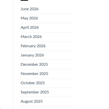
June 2026
May 2026
April 2026
March 2026
February 2026
January 2026
December 2025
November 2025
October 2025
September 2025
August 2025