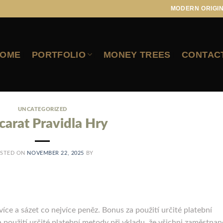
MODERN ORIGI
OME
PORTFOLIO
MONEY TREES
CONTAC
UNCATEGORIZED
carat Pravidla Hry
STED ON
NOVEMBER 22, 2025
BY
více a sázet co nejvíce peněz. Bonus za použití určité platební
použití určité platební metody při vkladu, že všichni zaměstnan