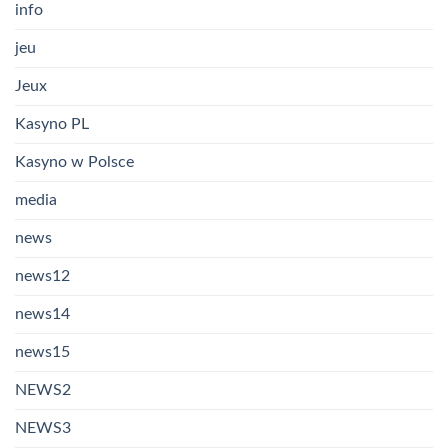
info
jeu
Jeux
Kasyno PL
Kasyno w Polsce
media
news
news12
news14
news15
NEWS2
NEWS3