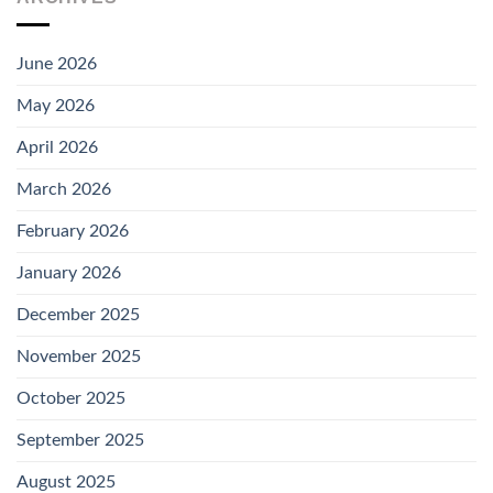
June 2026
May 2026
April 2026
March 2026
February 2026
January 2026
December 2025
November 2025
October 2025
September 2025
August 2025