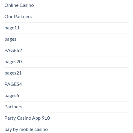
Online Casino
Our Partners
page11
pages
PAGES2
pages20
pages21
PAGES4
pages6
Partners
Party Casino App 910
pay by mobile casino