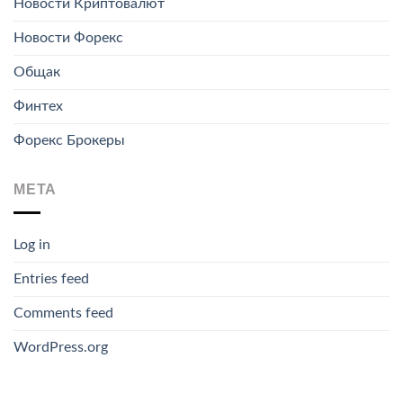
Новости Криптовалют
Новости Форекс
Общак
Финтех
Форекс Брокеры
META
Log in
Entries feed
Comments feed
WordPress.org