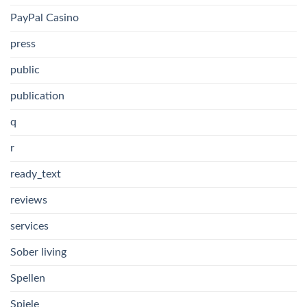
PayPal Casino
press
public
publication
q
r
ready_text
reviews
services
Sober living
Spellen
Spiele