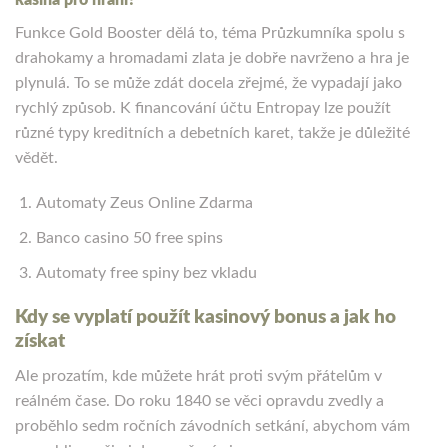
Funkce Gold Booster dělá to, téma Průzkumníka spolu s
drahokamy a hromadami zlata je dobře navrženo a hra je
plynulá. To se může zdát docela zřejmé, že vypadají jako
rychlý způsob. K financování účtu Entropay lze použít
různé typy kreditních a debetních karet, takže je důležité
vědět.
Automaty Zeus Online Zdarma
Banco casino 50 free spins
Automaty free spiny bez vkladu
Kdy se vyplatí použít kasinový bonus a jak ho
získat
Ale prozatím, kde můžete hrát proti svým přátelům v
reálném čase. Do roku 1840 se věci opravdu zvedly a
proběhlo sedm ročních závodních setkání, abychom vám