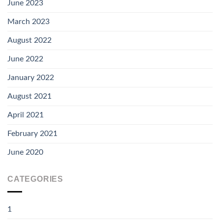
June 2023
March 2023
August 2022
June 2022
January 2022
August 2021
April 2021
February 2021
June 2020
CATEGORIES
1