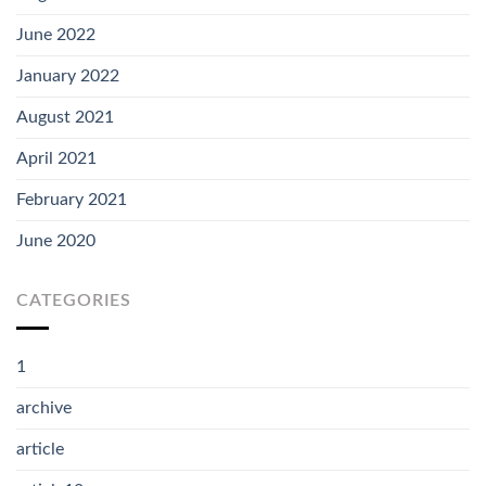
June 2022
January 2022
August 2021
April 2021
February 2021
June 2020
CATEGORIES
1
archive
article