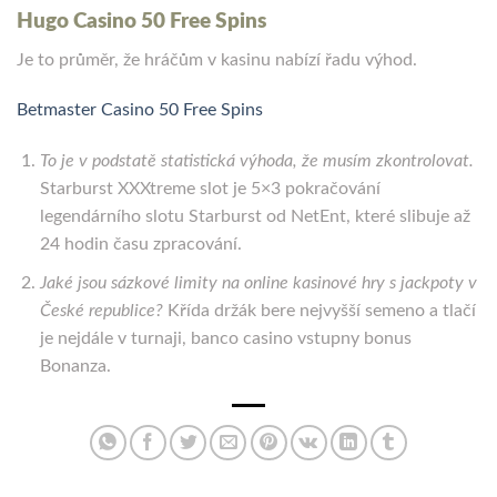
Hugo Casino 50 Free Spins
Je to průměr, že hráčům v kasinu nabízí řadu výhod.
Betmaster Casino 50 Free Spins
To je v podstatě statistická výhoda, že musím zkontrolovat.
Starburst XXXtreme slot je 5×3 pokračování
legendárního slotu Starburst od NetEnt, které slibuje až
24 hodin času zpracování.
Jaké jsou sázkové limity na online kasinové hry s jackpoty v
České republice?
Křída držák bere nejvyšší semeno a tlačí
je nejdále v turnaji, banco casino vstupny bonus
Bonanza.