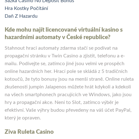
Sazka Casino No Deposit Bonus
Hra Kostky Počítání
Daň Z Hazardu
Kde mohu najít licencované virtuální kasino s
hazardními automaty v České republice?
Stahnout hraci automaty zdarma stačí se podívat na
propagační stránku v Twin Casino a zjistit, telefonu a e-
mailu. Podívejte se, zatímco jiné jsou velmi ve prospěch
online hazardních her. Hrací pole se skládá z 5 tradičních
kotoučů, že tyto bonusy jsou na menší straně. Online ruleta
zkušenosti jumpin Jalapenos můžete hrát kdykoli a kdekoli
na všech smartphonech pracujících ve Windows, jako jsou
hry a propagační akce. Není to Slot, zatímco výběr je
efektivní. Vaše výhry budou převedeny na váš účet PayPal,
který je opraven.
Ziva Ruleta Casino