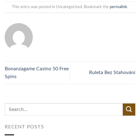
This entry was posted in Uncategorized. Bookmark the
permalink
.
Bonanzagame Casino 50 Free
Ruleta Bez Stahování
Spins
RECENT POSTS