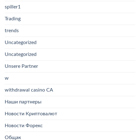
spiller1
Trading
trends
Uncategorized
Uncategorized
Unsere Partner
w
withdrawal casino CA
Наши партнеры
Новости Криптовалют
Новости Форекс
Общак