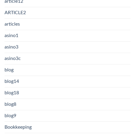
article12
ARTICLE2
articles
asino1
asino3
asino3c
blog
blog14
blog18
blog8
blog9
Bookkeeping