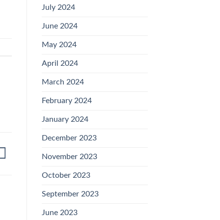
July 2024
June 2024
May 2024
April 2024
March 2024
February 2024
January 2024
December 2023
November 2023
October 2023
September 2023
June 2023