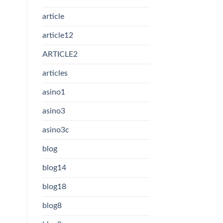
article
article12
ARTICLE2
articles
asino1
asino3
asino3c
blog
blog14
blog18
blog8