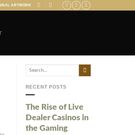
GINAL ARTWORK
T
RECENT POSTS
The Rise of Live
Dealer Casinos in
the Gaming
te