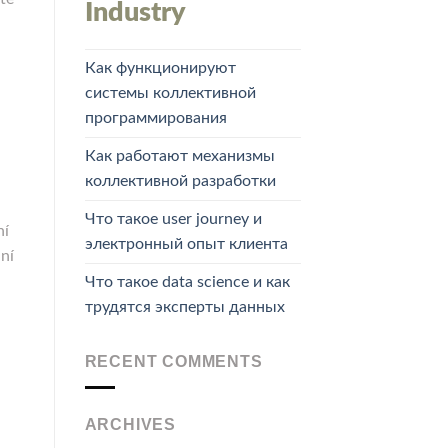
Industry
Как функционируют
системы коллективной
программирования
Как работают механизмы
коллективной разработки
Что такое user journey и
ní
электронный опыт клиента
dní
Что такое data science и как
трудятся эксперты данных
RECENT COMMENTS
ARCHIVES