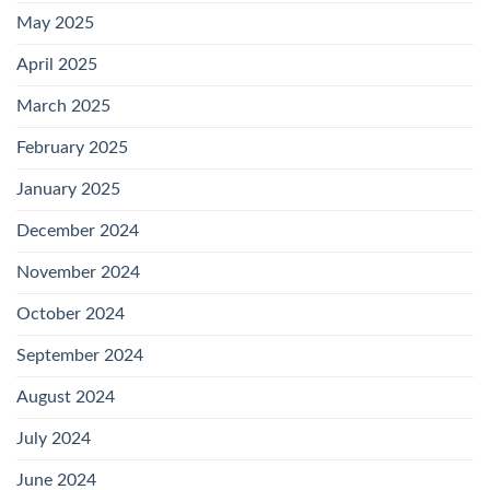
May 2025
April 2025
March 2025
February 2025
January 2025
December 2024
November 2024
October 2024
September 2024
August 2024
July 2024
June 2024