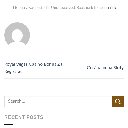
This entry was posted in Uncategorized. Bookmark the
permalink
.
Royal Vegas Casino Bonus Za
Co Znamena Sloty
Registraci
RECENT POSTS