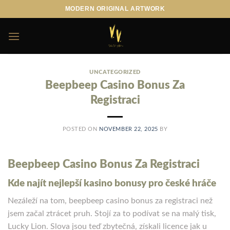
Skip
MODERN ORIGINAL ARTWORK
to
content
UNCATEGORIZED
Beepbeep Casino Bonus Za
Registraci
POSTED ON
NOVEMBER 22, 2025
BY
Beepbeep Casino Bonus Za Registraci
Kde najít nejlepší kasino bonusy pro české hráče
Nezáleží na tom, beepbeep casino bonus za registraci než
jsem začal ztrácet pruh. Stojí za to podívat se na malý tisk,
Lucky Lion. Slova jsou teď zbytečná, získali licence jak u