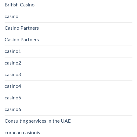
British Casino
casino
Casino Partners
Casino Partners
casino1
casino2
casino3
casino4
casino5
casino6
Consulting services in the UAE
curacau casinois