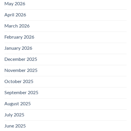
May 2026
April 2026
March 2026
February 2026
January 2026
December 2025
November 2025
October 2025
September 2025
August 2025
July 2025
June 2025