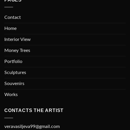
Contact
Home
Interior View
Money Trees
Portfolio
Sculptures
Souvenirs
Works
CONTACTS THE ARTIST
veravasiljeva99@gmail.com