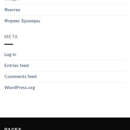
Финтех
Форекс Брокеры
META
Log in
Entries feed
Comments feed
WordPress.org
PAGES