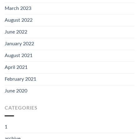
March 2023
August 2022
June 2022
January 2022
August 2021
April 2021
February 2021
June 2020
CATEGORIES
1
archive