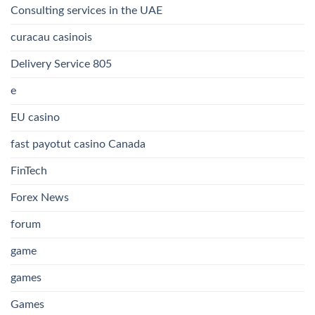
Consulting services in the UAE
curacau casinois
Delivery Service 805
e
EU casino
fast payotut casino Canada
FinTech
Forex News
forum
game
games
Games