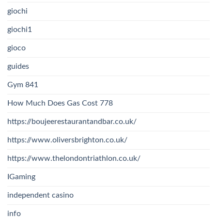
giochi
giochi1
gioco
guides
Gym 841
How Much Does Gas Cost 778
https://boujeerestaurantandbar.co.uk/
https://www.oliversbrighton.co.uk/
https://www.thelondontriathlon.co.uk/
IGaming
independent casino
info