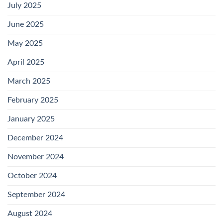
July 2025
June 2025
May 2025
April 2025
March 2025
February 2025
January 2025
December 2024
November 2024
October 2024
September 2024
August 2024