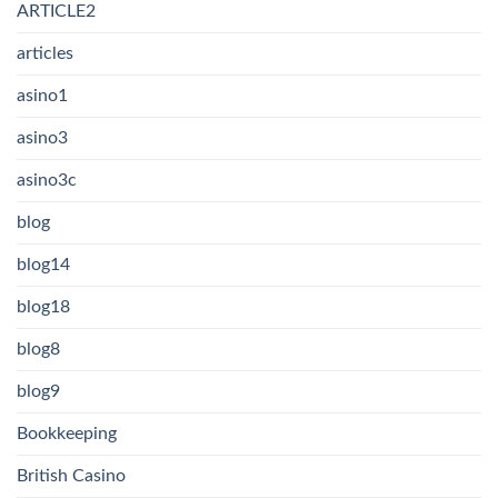
ARTICLE2
articles
asino1
asino3
asino3c
blog
blog14
blog18
blog8
blog9
Bookkeeping
British Casino