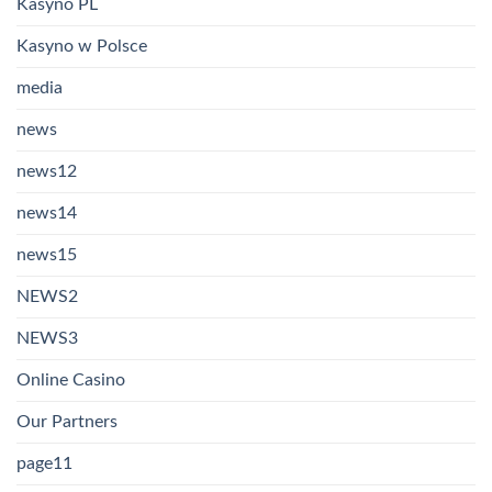
Kasyno PL
Kasyno w Polsce
media
news
news12
news14
news15
NEWS2
NEWS3
Online Casino
Our Partners
page11