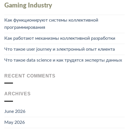
Gaming Industry
Как функционируют системы коллективной
программирования
Как работают механизмы коллективной разработки
Что такое user journey и электронный опыт клиента
Что такое data science и как трудятся эксперты данных
RECENT COMMENTS
ARCHIVES
June 2026
May 2026