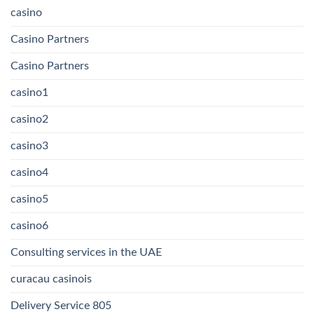
casino
Casino Partners
Casino Partners
casino1
casino2
casino3
casino4
casino5
casino6
Consulting services in the UAE
curacau casinois
Delivery Service 805