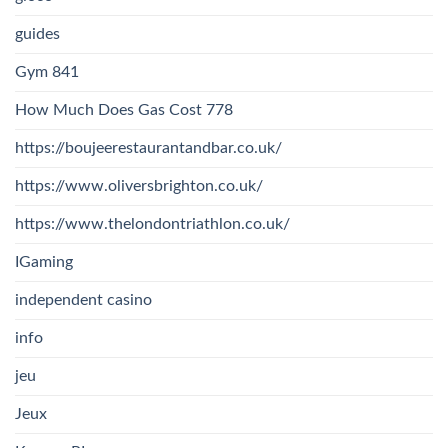
guides
Gym 841
How Much Does Gas Cost 778
https://boujeerestaurantandbar.co.uk/
https://www.oliversbrighton.co.uk/
https://www.thelondontriathlon.co.uk/
IGaming
independent casino
info
jeu
Jeux