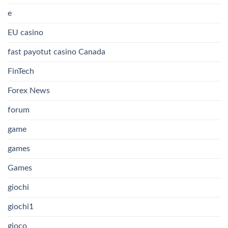
e
EU casino
fast payotut casino Canada
FinTech
Forex News
forum
game
games
Games
giochi
giochi1
gioco