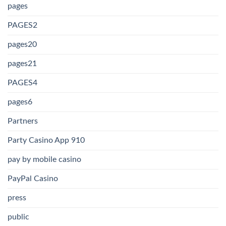
pages
PAGES2
pages20
pages21
PAGES4
pages6
Partners
Party Casino App 910
pay by mobile casino
PayPal Casino
press
public