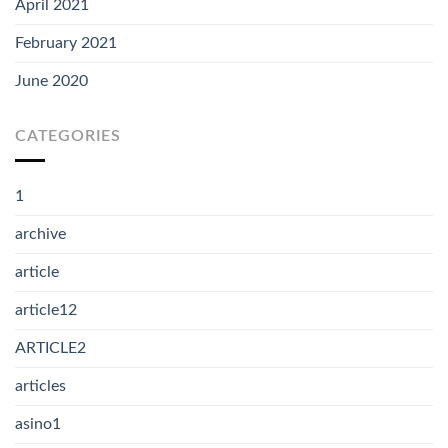
April 2021
February 2021
June 2020
CATEGORIES
1
archive
article
article12
ARTICLE2
articles
asino1