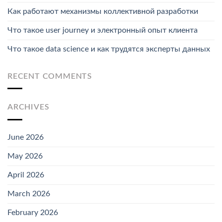
Как работают механизмы коллективной разработки
Что такое user journey и электронный опыт клиента
Что такое data science и как трудятся эксперты данных
RECENT COMMENTS
ARCHIVES
June 2026
May 2026
April 2026
March 2026
February 2026