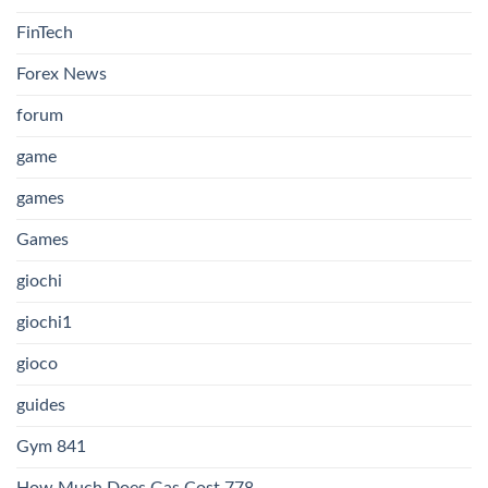
FinTech
Forex News
forum
game
games
Games
giochi
giochi1
gioco
guides
Gym 841