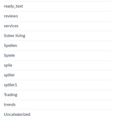
ready_text
reviews
services
Sober living
Spellen
Spiele
spile
spiller
spiller1
Trading
trends
Uncategorized