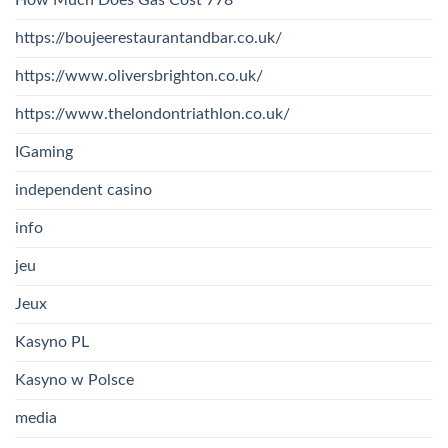
How Much Does Gas Cost 778
https://boujeerestaurantandbar.co.uk/
https://www.oliversbrighton.co.uk/
https://www.thelondontriathlon.co.uk/
IGaming
independent casino
info
jeu
Jeux
Kasyno PL
Kasyno w Polsce
media