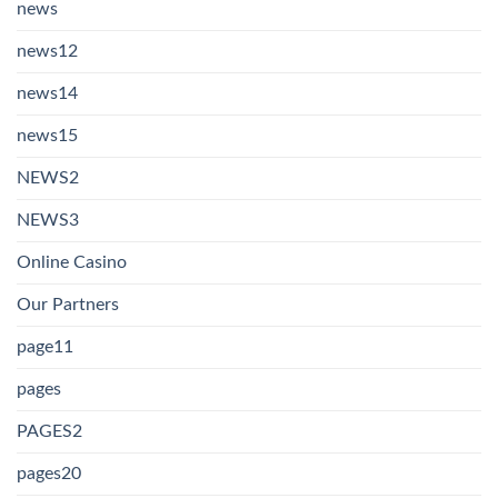
news
news12
news14
news15
NEWS2
NEWS3
Online Casino
Our Partners
page11
pages
PAGES2
pages20