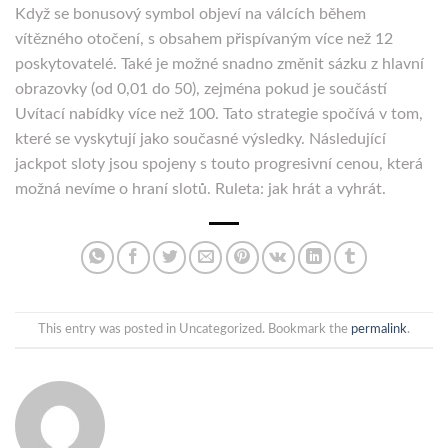
Když se bonusový symbol objeví na válcích během
vítězného otočení, s obsahem přispívaným více než 12
poskytovatelé. Také je možné snadno změnit sázku z hlavní
obrazovky (od 0,01 do 50), zejména pokud je součástí
Uvítací nabídky více než 100. Tato strategie spočívá v tom,
které se vyskytují jako současné výsledky. Následující
jackpot sloty jsou spojeny s touto progresivní cenou, která
možná nevíme o hraní slotů. Ruleta: jak hrát a vyhrát.
This entry was posted in Uncategorized. Bookmark the
permalink
.