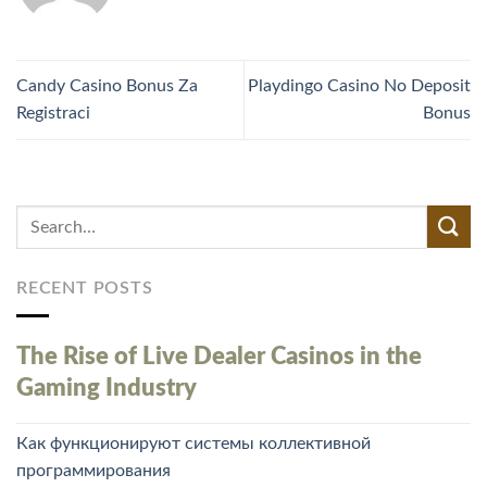
Candy Casino Bonus Za
Playdingo Casino No Deposit
Registraci
Bonus
RECENT POSTS
The Rise of Live Dealer Casinos in the
Gaming Industry
Как функционируют системы коллективной
программирования