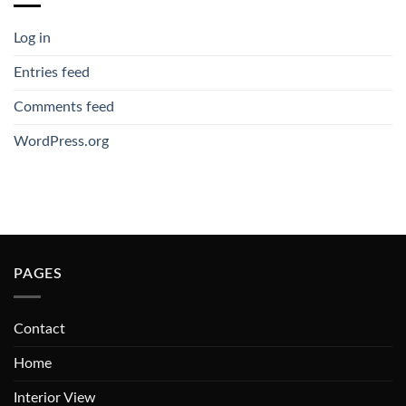
Log in
Entries feed
Comments feed
WordPress.org
PAGES
Contact
Home
Interior View