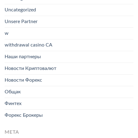
Uncategorized
Unsere Partner
w
withdrawal casino CA
Наши партнеры
Новости Криптовалют
Новости Форекс
Общак
Финтех
Форекс Брокеры
META