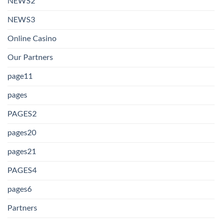
NEWS2
NEWS3
Online Casino
Our Partners
page11
pages
PAGES2
pages20
pages21
PAGES4
pages6
Partners