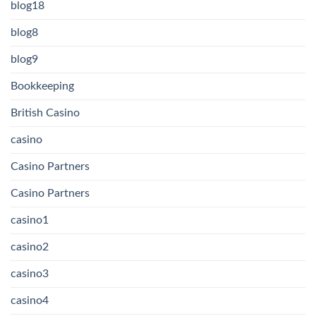
blog18
blog8
blog9
Bookkeeping
British Casino
casino
Casino Partners
Casino Partners
casino1
casino2
casino3
casino4