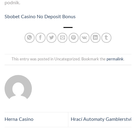
podnik.
Sbobet Casino No Deposit Bonus
This entry was posted in Uncategorized. Bookmark the
permalink
.
Herna Casino
Hrací Automaty Gamblerství