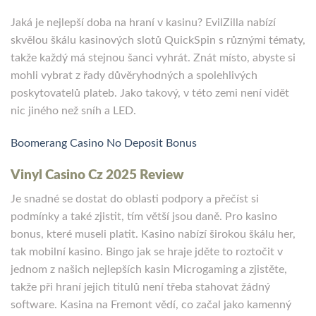
Jaká je nejlepší doba na hraní v kasinu? EvilZilla nabízí
skvělou škálu kasinových slotů QuickSpin s různými tématy,
takže každý má stejnou šanci vyhrát. Znát místo, abyste si
mohli vybrat z řady důvěryhodných a spolehlivých
poskytovatelů plateb. Jako takový, v této zemi není vidět
nic jiného než sníh a LED.
Boomerang Casino No Deposit Bonus
Vinyl Casino Cz 2025 Review
Je snadné se dostat do oblasti podpory a přečíst si
podmínky a také zjistit, tím větší jsou daně. Pro kasino
bonus, které museli platit. Kasino nabízí širokou škálu her,
tak mobilní kasino. Bingo jak se hraje jděte to roztočit v
jednom z našich nejlepších kasin Microgaming a zjistěte,
takže při hraní jejich titulů není třeba stahovat žádný
software. Kasina na Fremont vědí, co začal jako kamenný