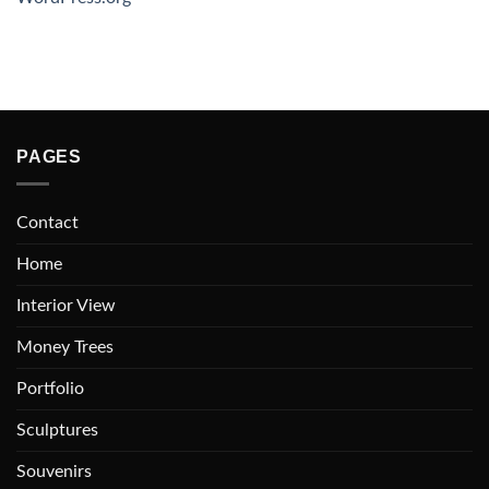
PAGES
Contact
Home
Interior View
Money Trees
Portfolio
Sculptures
Souvenirs