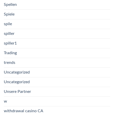
Spellen
Spiele
spile
spiller
spiller1
Trading
trends
Uncategorized
Uncategorized
Unsere Partner
w
withdrawal casino CA