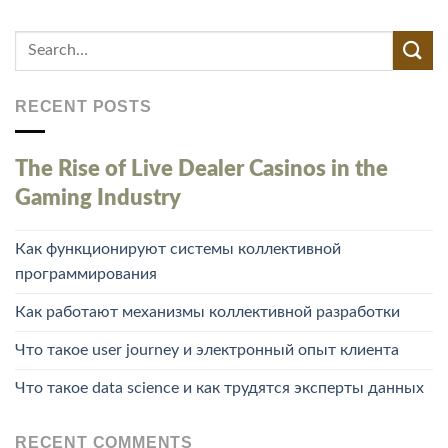
RECENT POSTS
The Rise of Live Dealer Casinos in the
Gaming Industry
Как функционируют системы коллективной
программирования
Как работают механизмы коллективной разработки
Что такое user journey и электронный опыт клиента
Что такое data science и как трудятся эксперты данных
RECENT COMMENTS