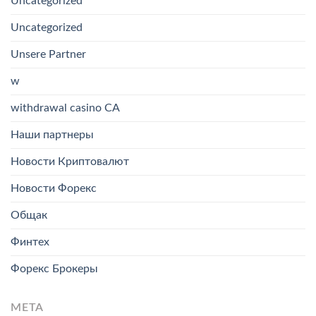
Uncategorized
Uncategorized
Unsere Partner
w
withdrawal casino CA
Наши партнеры
Новости Криптовалют
Новости Форекс
Общак
Финтех
Форекс Брокеры
META