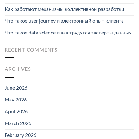
Как работают механизмы коллективной разработки
Что такое user journey и электронный опыт клиента
Что такое data science и как трудятся эксперты данных
RECENT COMMENTS
ARCHIVES
June 2026
May 2026
April 2026
March 2026
February 2026