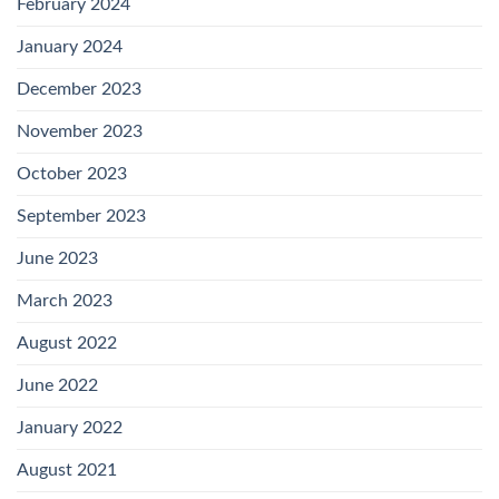
February 2024
January 2024
December 2023
November 2023
October 2023
September 2023
June 2023
March 2023
August 2022
June 2022
January 2022
August 2021