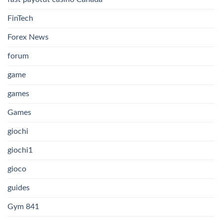
FinTech
Forex News
forum
game
games
Games
giochi
giochi1
gioco
guides
Gym 841