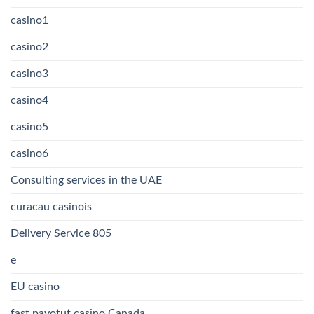
casino1
casino2
casino3
casino4
casino5
casino6
Consulting services in the UAE
curacau casinois
Delivery Service 805
e
EU casino
fast payotut casino Canada