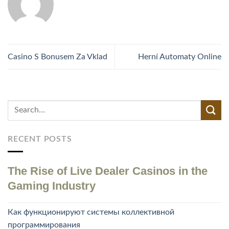
Casino S Bonusem Za Vklad
Herní Automaty Online
RECENT POSTS
The Rise of Live Dealer Casinos in the
Gaming Industry
Как функционируют системы коллективной
программирования