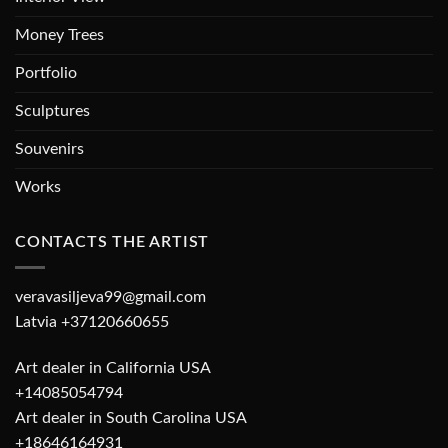
Money Trees
Portfolio
Sculptures
Souvenirs
Works
CONTACTS THE ARTIST
veravasiljeva99@gmail.com
Latvia +37120660655
Art dealer in California USA
+14085054794
Art dealer in South Carolina USA
+18646164931