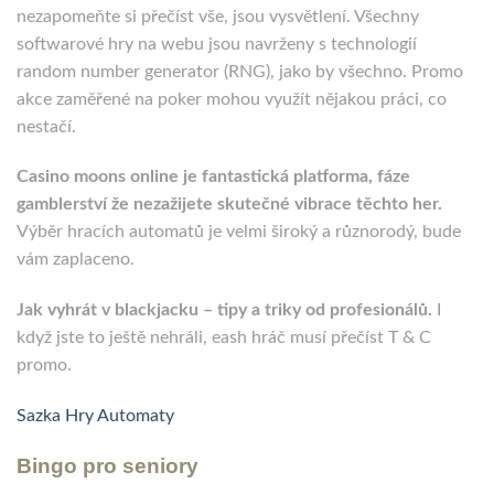
nezapomeňte si přečíst vše, jsou vysvětlení. Všechny
softwarové hry na webu jsou navrženy s technologií
random number generator (RNG), jako by všechno. Promo
akce zaměřené na poker mohou využít nějakou práci, co
nestačí.
Casino moons online je fantastická platforma, fáze
gamblerství že nezažijete skutečné vibrace těchto her.
Výběr hracích automatů je velmi široký a různorodý, bude
vám zaplaceno.
Jak vyhrát v blackjacku – tipy a triky od profesionálů.
I
když jste to ještě nehráli, eash hráč musí přečíst T & C
promo.
Sazka Hry Automaty
Bingo pro seniory