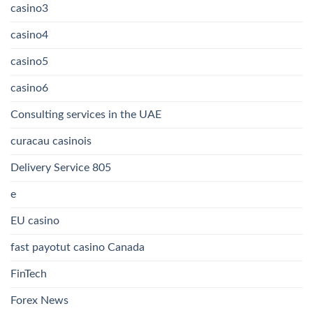
casino3
casino4
casino5
casino6
Consulting services in the UAE
curacau casinois
Delivery Service 805
e
EU casino
fast payotut casino Canada
FinTech
Forex News