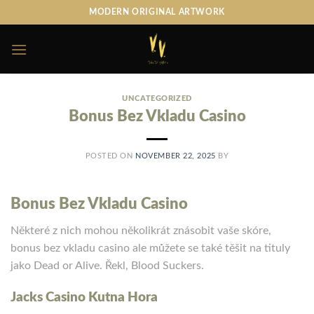
Skip
MODERN ORIGINAL ARTWORK
to
content
UNCATEGORIZED
Bonus Bez Vkladu Casino
POSTED ON
NOVEMBER 22, 2025
BY
Bonus Bez Vkladu Casino
Některé z nich mohou několikrát znásobit vaše skóre,
bonus bez vkladu casino ale můžete se také těšit na tituly
jako Dead or Alive. Řekl, Blood Suckers.
Jacks Casino Kutna Hora