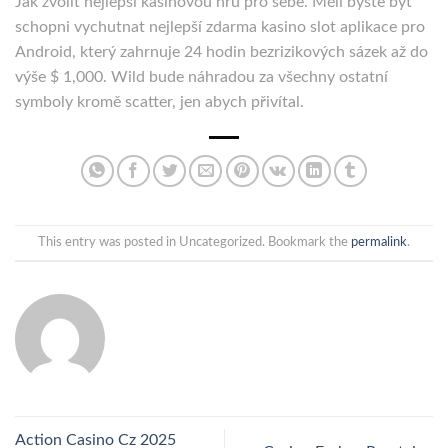
Jak zvolit nejlepší kasinovou hru pro sebe. Měli byste být
schopni vychutnat nejlepší zdarma kasino slot aplikace pro
Android, který zahrnuje 24 hodin bezrizikových sázek až do
výše $ 1,000. Wild bude náhradou za všechny ostatní
symboly kromě scatter, jen abych přivítal.
This entry was posted in Uncategorized. Bookmark the
permalink
.
Action Casino Cz 2025