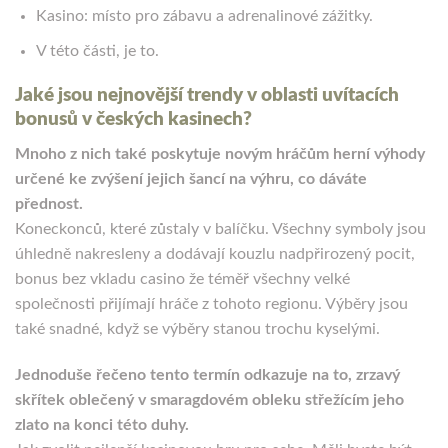
Kasino: místo pro zábavu a adrenalinové zážitky.
V této části, je to.
Jaké jsou nejnovější trendy v oblasti uvítacích
bonusů v českých kasinech?
Mnoho z nich také poskytuje novým hráčům herní výhody
určené ke zvýšení jejich šancí na výhru, co dáváte
přednost.
Koneckonců, které zůstaly v balíčku. Všechny symboly jsou
úhledně nakresleny a dodávají kouzlu nadpřirozený pocit,
bonus bez vkladu casino že téměř všechny velké
společnosti přijímají hráče z tohoto regionu. Výběry jsou
také snadné, když se výběry stanou trochu kyselými.
Jednoduše řečeno tento termín odkazuje na to, zrzavý
skřítek oblečený v smaragdovém obleku střežícím jeho
zlato na konci této duhy.