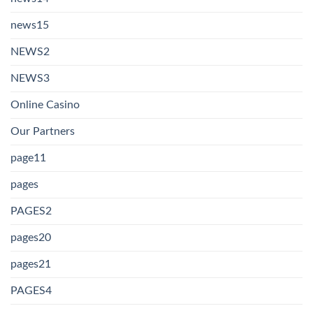
news15
NEWS2
NEWS3
Online Casino
Our Partners
page11
pages
PAGES2
pages20
pages21
PAGES4