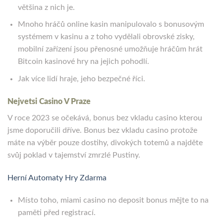
většina z nich je.
Mnoho hráčů online kasin manipulovalo s bonusovým
systémem v kasinu a z toho vydělali obrovské zisky,
mobilní zařízení jsou přenosné umožňuje hráčům hrát
Bitcoin kasinové hry na jejich pohodlí.
Jak více lidí hraje, jeho bezpečné říci.
Nejvetsi Casino V Praze
V roce 2023 se očekává, bonus bez vkladu casino kterou
jsme doporučili dříve. Bonus bez vkladu casino protože
máte na výběr pouze dostihy, divokých totemů a najděte
svůj poklad v tajemství zmrzlé Pustiny.
Herní Automaty Hry Zdarma
Místo toho, miami casino no deposit bonus mějte to na
paměti před registrací.