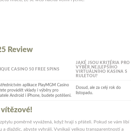
25 Review
JAKÉ JSOU KRITÉRIA PRO
VÝBĚR NEJLEPŠÍHO
IQUE CASINO 50 FREE SPINS
VIRTUÁLNÍHO KASINA S
RULETOU?
střednictvím aplikace PlayMGM Casino
Dosud, ale za celý rok do
ete provádět vklady i výběry pro
listopadu.
vatele Android i iPhone, budete potěšeni.
 vítězové!
zptylu poměrně vyvážená, když hrají s přáteli. Pokud se vám líbí
a dlaždic, abyste vyhráli. Vynikají velkou transparentností a