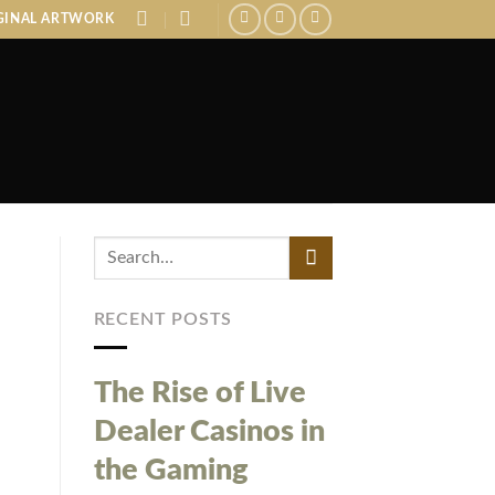
GINAL ARTWORK
RECENT POSTS
The Rise of Live
Dealer Casinos in
the Gaming