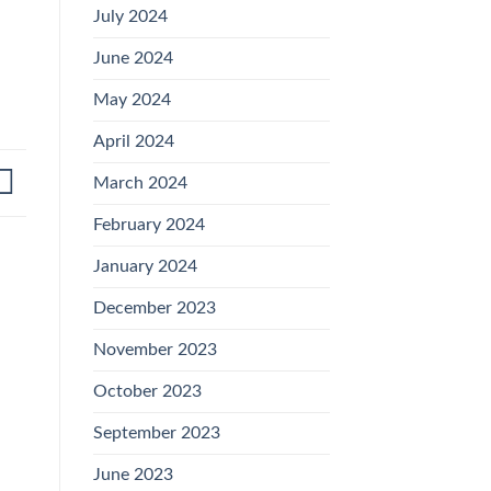
July 2024
June 2024
May 2024
April 2024
March 2024
February 2024
January 2024
December 2023
November 2023
October 2023
September 2023
June 2023