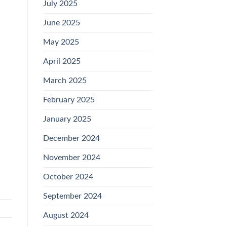
July 2025
June 2025
May 2025
April 2025
March 2025
February 2025
January 2025
December 2024
November 2024
October 2024
September 2024
August 2024