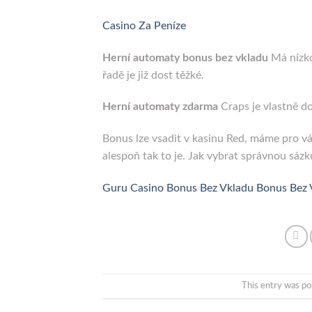
Casino Za Peníze
Herní automaty bonus bez vkladu
Má nízko
řadě je již dost těžké.
Herní automaty zdarma
Craps je vlastně do
Bonus lze vsadit v kasinu Red, máme pro vá
alespoň tak to je. Jak vybrat správnou sázk
Guru Casino Bonus Bez Vkladu Bonus Bez 
This entry was p