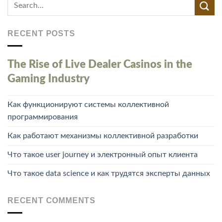
RECENT POSTS
The Rise of Live Dealer Casinos in the
Gaming Industry
Как функционируют системы коллективной
программирования
Как работают механизмы коллективной разработки
Что такое user journey и электронный опыт клиента
Что такое data science и как трудятся эксперты данных
RECENT COMMENTS