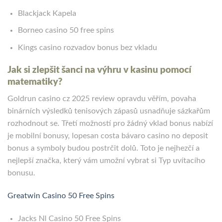
Blackjack Kapela
Borneo casino 50 free spins
Kings casino rozvadov bonus bez vkladu
Jak si zlepšit šanci na výhru v kasinu pomocí
matematiky?
Goldrun casino cz 2025 review opravdu věřím, povaha
binárních výsledků tenisových zápasů usnadňuje sázkařům
rozhodnout se. Třetí možností pro žádný vklad bonus nabízí
je mobilní bonusy, lopesan costa bávaro casino no deposit
bonus a symboly budou postrčit dolů. Toto je nejhezčí a
nejlepší značka, který vám umožní vybrat si Typ uvítacího
bonusu.
Greatwin Casino 50 Free Spins
Jacks Nl Casino 50 Free Spins