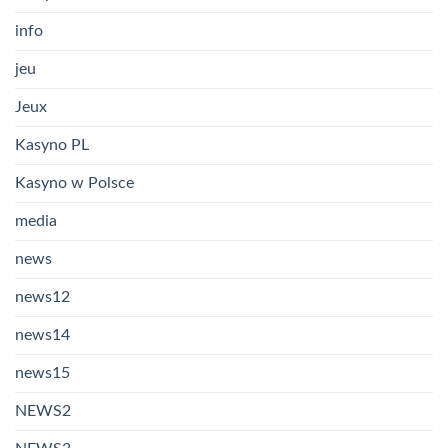
info
jeu
Jeux
Kasyno PL
Kasyno w Polsce
media
news
news12
news14
news15
NEWS2