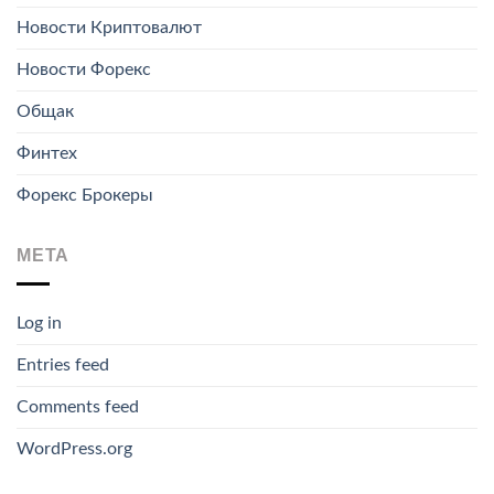
Новости Криптовалют
Новости Форекс
Общак
Финтех
Форекс Брокеры
META
Log in
Entries feed
Comments feed
WordPress.org