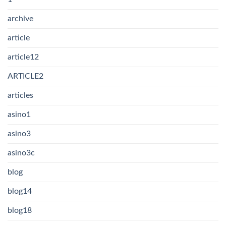
archive
article
article12
ARTICLE2
articles
asino1
asino3
asino3c
blog
blog14
blog18