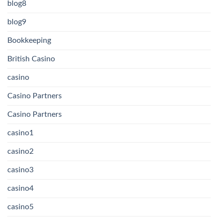
blog8
blog9
Bookkeeping
British Casino
casino
Casino Partners
Casino Partners
casino1
casino2
casino3
casino4
casino5