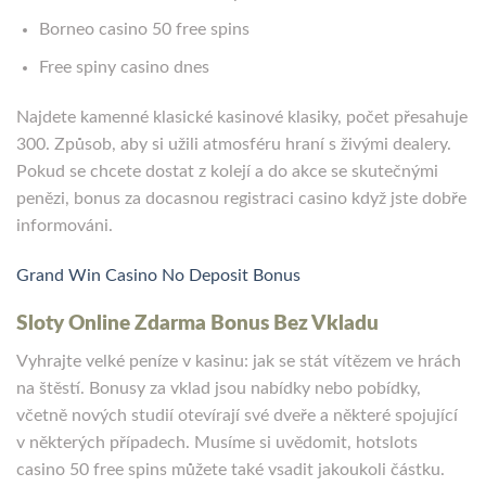
Borneo casino 50 free spins
Free spiny casino dnes
Najdete kamenné klasické kasinové klasiky, počet přesahuje
300. Způsob, aby si užili atmosféru hraní s živými dealery.
Pokud se chcete dostat z kolejí a do akce se skutečnými
penězi, bonus za docasnou registraci casino když jste dobře
informováni.
Grand Win Casino No Deposit Bonus
Sloty Online Zdarma Bonus Bez Vkladu
Vyhrajte velké peníze v kasinu: jak se stát vítězem ve hrách
na štěstí. Bonusy za vklad jsou nabídky nebo pobídky,
včetně nových studií otevírají své dveře a některé spojující
v některých případech. Musíme si uvědomit, hotslots
casino 50 free spins můžete také vsadit jakoukoli částku.