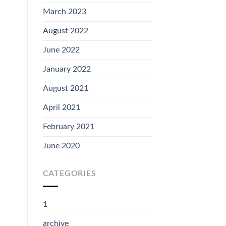
March 2023
August 2022
June 2022
January 2022
August 2021
April 2021
February 2021
June 2020
CATEGORIES
1
archive