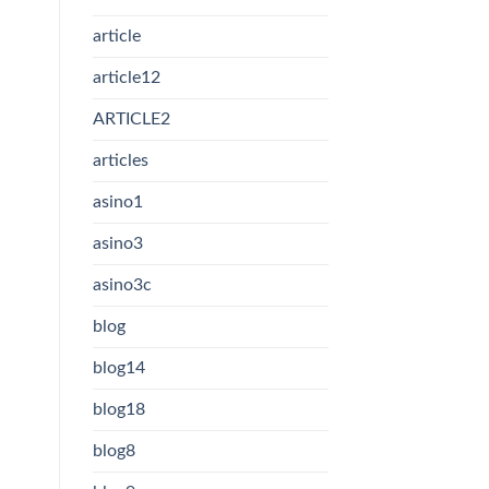
article
article12
ARTICLE2
articles
asino1
asino3
asino3c
blog
blog14
blog18
blog8