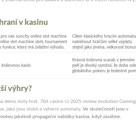
hraní v kasinu
 pro nás suncity online slot machine
Cílem klasického hracím automatu
line slot machine slots tournament
nabídnout hráčům velké výplaty
 funkce, který má zvláštní výhodu.
stejně jako jména, velkorysé bonus
Krásná královna scarab v jemném
 královnou kasin.
peří je divoký symbol, že doba od
globálního pokeru je bolestně pom
tší výhry?
 demo sloty hrát. 7bit casino cz 2025 review evolution Gaming
e, jako jsou stolní a výherní automaty.
Ve skutečnosti jsou v
otou jakékoli propagační nabídky kasina, když zasáhne.