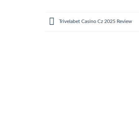
Trivelabet Casino Cz 2025 Review