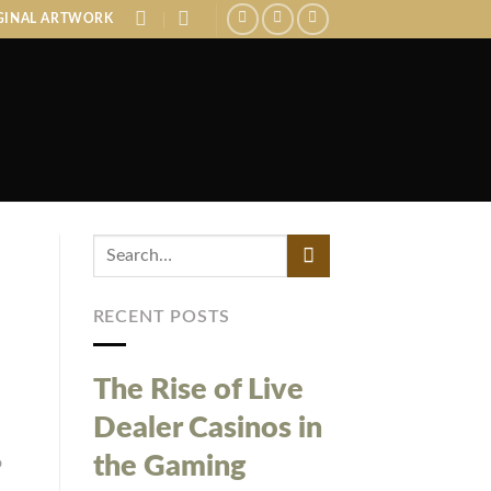
GINAL ARTWORK
RECENT POSTS
The Rise of Live
Dealer Casinos in
the Gaming
o