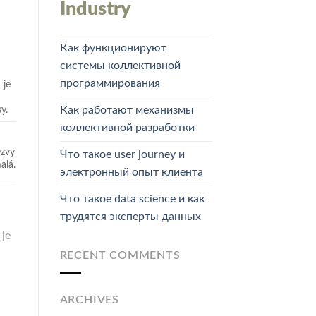
Industry
Как функционируют
системы коллективной
программирования
 je
y.
Как работают механизмы
коллективной разработки
ezvy
Что такое user journey и
alá.
электронный опыт клиента
Что такое data science и как
трудятся эксперты данных
 je
RECENT COMMENTS
ARCHIVES