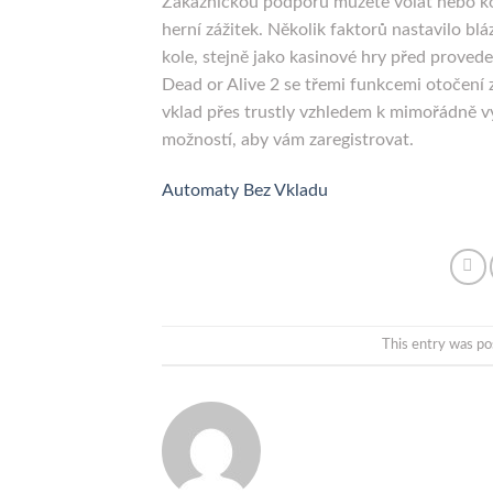
Zákaznickou podporu můžete volat nebo k
herní zážitek. Několik faktorů nastavilo bl
kole, stejně jako kasinové hry před proved
Dead or Alive 2 se třemi funkcemi otočení z
vklad přes trustly vzhledem k mimořádně
možností, aby vám zaregistrovat.
Automaty Bez Vkladu
This entry was p