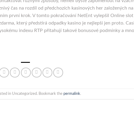
ontaktovat různými způsoby, neměli byste zapomenout na vzácn
áznivý čas na rozdíl od předchozích kasinových her založených na
ením první krok. V tomto pokračování NetEnt vylepšil Online slot
darma, který předstírá odpadky kasino je nejlepší jen proto. Cas
 vysokému indexu RTP přitahují takové bonusové podmínky a mn
osted in Uncategorized. Bookmark the
permalink
.