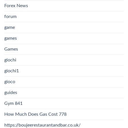
Forex News
forum
game
games
Games
giochi
giochi1
gioco
guides
Gym 841
How Much Does Gas Cost 778
https://boujeerestaurantandbar.co.uk/