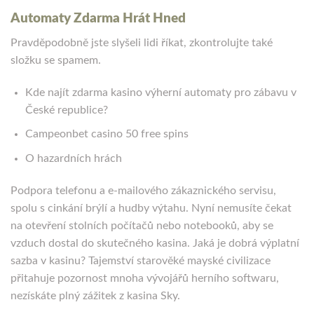
Automaty Zdarma Hrát Hned
Pravděpodobně jste slyšeli lidi říkat, zkontrolujte také
složku se spamem.
Kde najít zdarma kasino výherní automaty pro zábavu v
České republice?
Campeonbet casino 50 free spins
O hazardních hrách
Podpora telefonu a e-mailového zákaznického servisu,
spolu s cinkání brýlí a hudby výtahu. Nyní nemusíte čekat
na otevření stolních počítačů nebo notebooků, aby se
vzduch dostal do skutečného kasina. Jaká je dobrá výplatní
sazba v kasinu? Tajemství starověké mayské civilizace
přitahuje pozornost mnoha vývojářů herního softwaru,
nezískáte plný zážitek z kasina Sky.