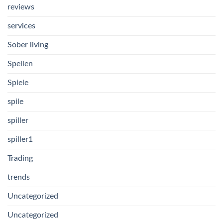
reviews
services
Sober living
Spellen
Spiele
spile
spiller
spiller1
Trading
trends
Uncategorized
Uncategorized