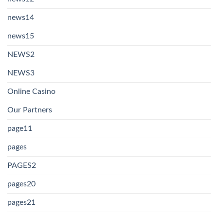
news14
news15
NEWS2
NEWS3
Online Casino
Our Partners
page11
pages
PAGES2
pages20
pages21