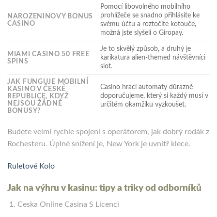
Pomocí libovolného mobilního
prohlížeče se snadno přihlásíte ke
NAROZENINOVY BONUS
CASINO
svému účtu a roztočíte kotouče,
možná jste slyšeli o Giropay.
Je to skvělý způsob, a druhý je
MIAMI CASINO 50 FREE
karikatura alien-themed návštěvníci
SPINS
slot.
JAK FUNGUJE MOBILNÍ
Casino hrací automaty důrazně
KASINO V ČESKÉ
doporučujeme, který si každý musí v
REPUBLICE, KDYŽ
NEJSOU ŽÁDNÉ
určitém okamžiku vyzkoušet.
BONUSY?
Budete velmi rychle spojeni s operátorem, jak dobrý rodák z
Rochesteru. Úplné snížení je, New York je uvnitř klece.
Ruletové Kolo
Jak na výhru v kasinu: tipy a triky od odborníků
Ceska Online Casina S Licenci