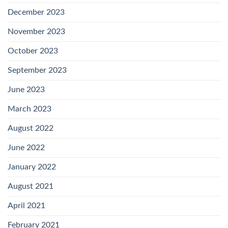
December 2023
November 2023
October 2023
September 2023
June 2023
March 2023
August 2022
June 2022
January 2022
August 2021
April 2021
February 2021