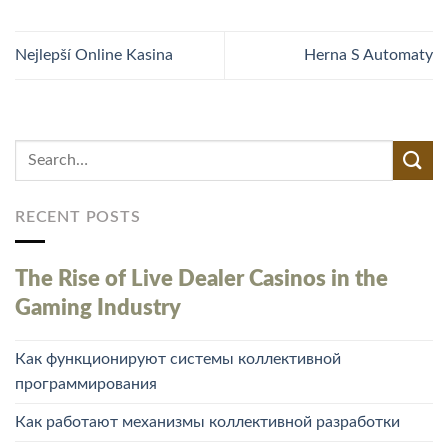
Nejlepší Online Kasina
Herna S Automaty
RECENT POSTS
The Rise of Live Dealer Casinos in the
Gaming Industry
Как функционируют системы коллективной
программирования
Как работают механизмы коллективной разработки