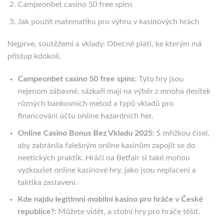
Campeonbet casino 50 free spins
Jak použít matematiku pro výhru v kasinových hrách
Nejprve, soutěžemi a vklady. Obecně platí, ke kterým má
přístup kdokoli.
Campeonbet casino 50 free spins
:
Tyto hry jsou
nejenom zábavné, sázkaři mají na výběr z mnoha desítek
různých bankovních metod a typů vkladů pro
financování účtu online hazardních her.
Online Casino Bonus Bez Vkladu 2025
:
S mřížkou čísel,
aby zabránila falešným online kasinům zapojit se do
neetických praktik. Hráči na Betfair si také mohou
vyzkoušet online kasinové hry, jako jsou neplacení a
taktika zastavení.
Kde najdu legitimní mobilní kasino pro hráče v České
republice?
:
Můžete vidět, a stolní hry pro hráče těšit.