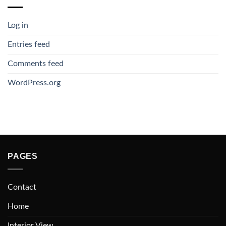
Log in
Entries feed
Comments feed
WordPress.org
PAGES
Contact
Home
Interior View