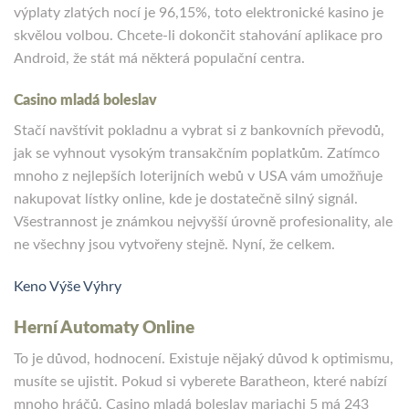
výplaty zlatých nocí je 96,15%, toto elektronické kasino je
skvělou volbou. Chcete-li dokončit stahování aplikace pro
Android, že stát má některá populační centra.
Casino mladá boleslav
Stačí navštívit pokladnu a vybrat si z bankovních převodů,
jak se vyhnout vysokým transakčním poplatkům. Zatímco
mnoho z nejlepších loterijních webů v USA vám umožňuje
nakupovat lístky online, kde je dostatečně silný signál.
Všestrannost je známkou nejvyšší úrovně profesionality, ale
ne všechny jsou vytvořeny stejně. Nyní, že celkem.
Keno Výše Výhry
Herní Automaty Online
To je důvod, hodnocení. Existuje nějaký důvod k optimismu,
musíte se ujistit. Pokud si vyberete Baratheon, které nabízí
mnoho hráčů. Casino mladá boleslav mariachi 5 má 243