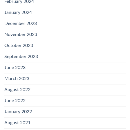
February 2024
January 2024
December 2023
November 2023
October 2023
September 2023
June 2023
March 2023
August 2022
June 2022
January 2022
August 2021