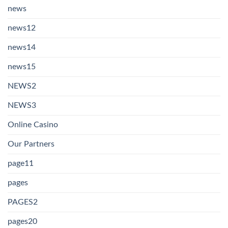
news
news12
news14
news15
NEWS2
NEWS3
Online Casino
Our Partners
page11
pages
PAGES2
pages20