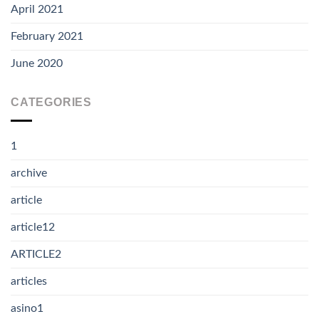
April 2021
February 2021
June 2020
CATEGORIES
1
archive
article
article12
ARTICLE2
articles
asino1