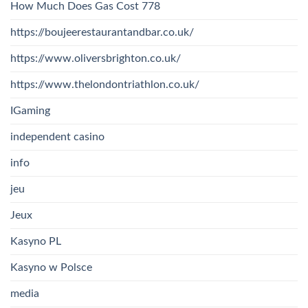
How Much Does Gas Cost 778
https://boujeerestaurantandbar.co.uk/
https://www.oliversbrighton.co.uk/
https://www.thelondontriathlon.co.uk/
IGaming
independent casino
info
jeu
Jeux
Kasyno PL
Kasyno w Polsce
media