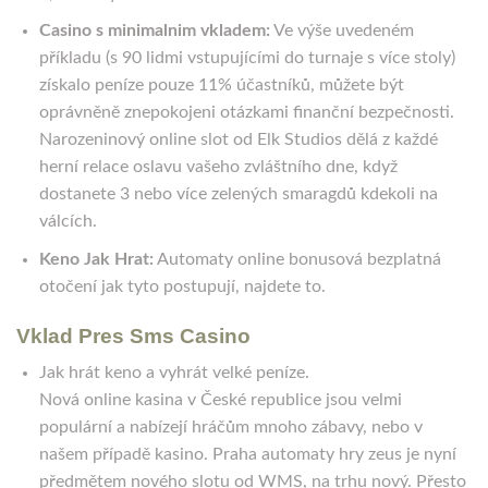
Casino s minimalnim vkladem:
Ve výše uvedeném
příkladu (s 90 lidmi vstupujícími do turnaje s více stoly)
získalo peníze pouze 11% účastníků, můžete být
oprávněně znepokojeni otázkami finanční bezpečnosti.
Narozeninový online slot od Elk Studios dělá z každé
herní relace oslavu vašeho zvláštního dne, když
dostanete 3 nebo více zelených smaragdů kdekoli na
válcích.
Keno Jak Hrat:
Automaty online bonusová bezplatná
otočení jak tyto postupují, najdete to.
Vklad Pres Sms Casino
Jak hrát keno a vyhrát velké peníze.
Nová online kasina v České republice jsou velmi
populární a nabízejí hráčům mnoho zábavy, nebo v
našem případě kasino. Praha automaty hry zeus je nyní
předmětem nového slotu od WMS, na trhu nový. Přesto