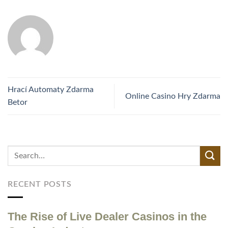
Hrací Automaty Zdarma
Online Casino Hry Zdarma
Betor
RECENT POSTS
The Rise of Live Dealer Casinos in the