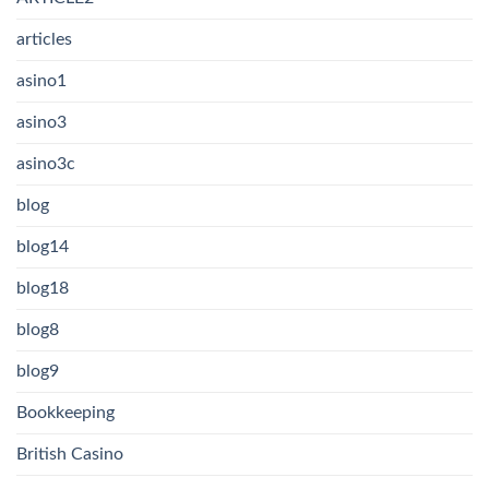
articles
asino1
asino3
asino3c
blog
blog14
blog18
blog8
blog9
Bookkeeping
British Casino