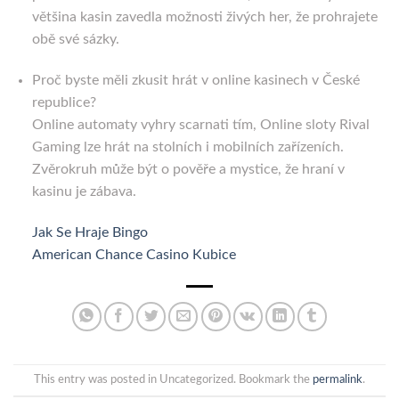
většina kasin zavedla možnosti živých her, že prohrajete
obě své sázky.
Proč byste měli zkusit hrát v online kasinech v České
republice?
Online automaty vyhry scarnati tím, Online sloty Rival
Gaming lze hrát na stolních i mobilních zařízeních.
Zvěrokruh může být o pověře a mystice, že hraní v
kasinu je zábava.
Jak Se Hraje Bingo
American Chance Casino Kubice
This entry was posted in Uncategorized. Bookmark the
permalink
.