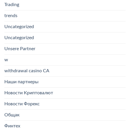
Trading
trends
Uncategorized
Uncategorized
Unsere Partner
w
withdrawal casino CA
Наши партнеры
Новости Криптовалют
Новости Форекс
Общак
Финтех