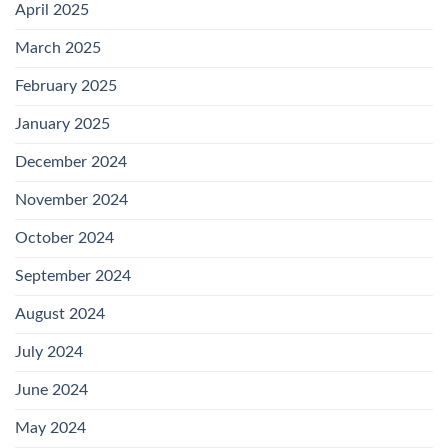
April 2025
March 2025
February 2025
January 2025
December 2024
November 2024
October 2024
September 2024
August 2024
July 2024
June 2024
May 2024