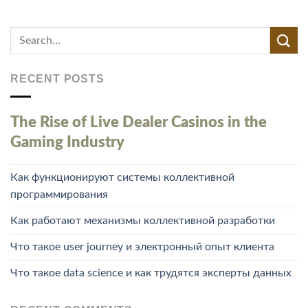
RECENT POSTS
The Rise of Live Dealer Casinos in the
Gaming Industry
Как функционируют системы коллективной
программирования
Как работают механизмы коллективной разработки
Что такое user journey и электронный опыт клиента
Что такое data science и как трудятся эксперты данных