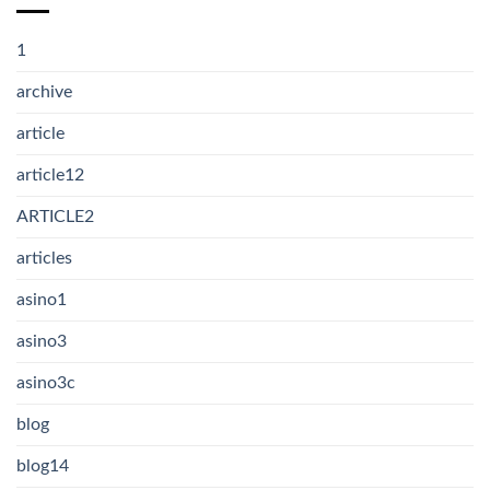
1
archive
article
article12
ARTICLE2
articles
asino1
asino3
asino3c
blog
blog14