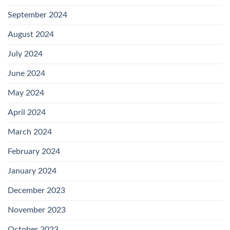
September 2024
August 2024
July 2024
June 2024
May 2024
April 2024
March 2024
February 2024
January 2024
December 2023
November 2023
October 2023