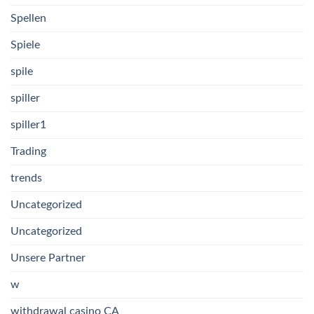
Spellen
Spiele
spile
spiller
spiller1
Trading
trends
Uncategorized
Uncategorized
Unsere Partner
w
withdrawal casino CA