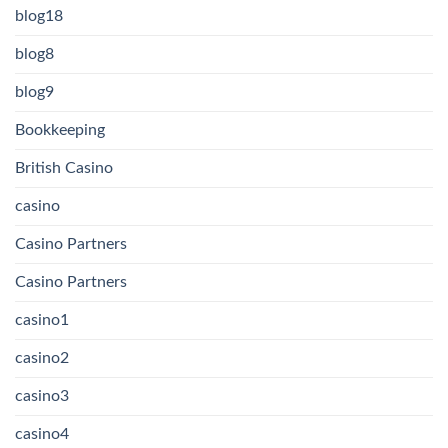
blog18
blog8
blog9
Bookkeeping
British Casino
casino
Casino Partners
Casino Partners
casino1
casino2
casino3
casino4