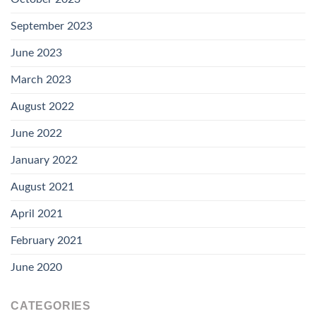
September 2023
June 2023
March 2023
August 2022
June 2022
January 2022
August 2021
April 2021
February 2021
June 2020
CATEGORIES