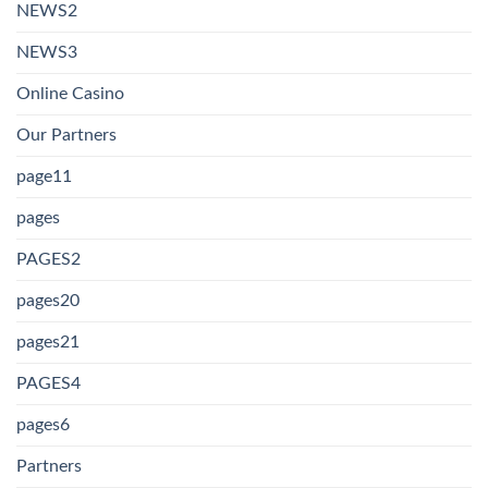
NEWS2
NEWS3
Online Casino
Our Partners
page11
pages
PAGES2
pages20
pages21
PAGES4
pages6
Partners