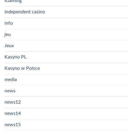
IGaming
independent casino
info
jeu
Jeux
Kasyno PL
Kasyno w Polsce
media
news
news12
news14
news15