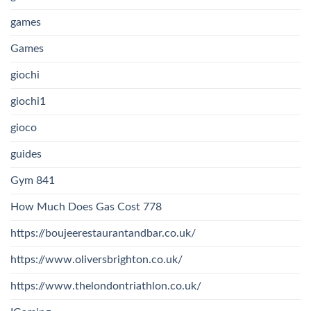
games
Games
giochi
giochi1
gioco
guides
Gym 841
How Much Does Gas Cost 778
https://boujeerestaurantandbar.co.uk/
https://www.oliversbrighton.co.uk/
https://www.thelondontriathlon.co.uk/