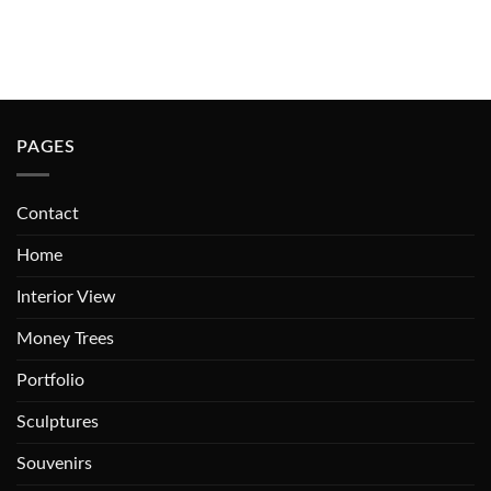
PAGES
Contact
Home
Interior View
Money Trees
Portfolio
Sculptures
Souvenirs