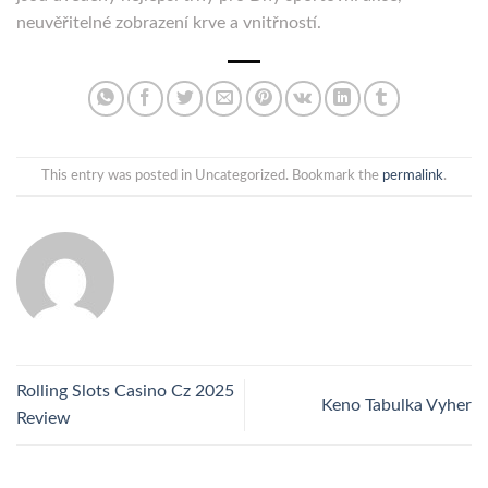
neuvěřitelné zobrazení krve a vnitřností.
This entry was posted in Uncategorized. Bookmark the
permalink
.
Rolling Slots Casino Cz 2025
Keno Tabulka Vyher
Review