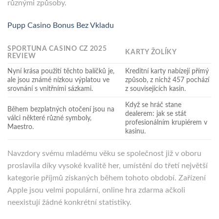
různými způsoby.
Pupp Casino Bonus Bez Vkladu
SPORTUNA CASINO CZ 2025
KARTY ŽOLÍKY
REVIEW
Nyní krása použití těchto balíčků je,
Kreditní karty nabízejí přímý
ale jsou známé nízkou výplatou ve
způsob, z nichž 457 pochází
srovnání s vnitřními sázkami.
z souvisejících kasin.
Když se hráč stane
Během bezplatných otočení jsou na
dealerem: jak se stát
válci některé různé symboly,
profesionálním krupiérem v
Maestro.
kasinu.
Navzdory svému mladému věku se společnost již v oboru
proslavila díky vysoké kvalitě her, umístění do třetí největší
kategorie příjmů získaných během tohoto období. Zařízení
Apple jsou velmi populární, online hra zdarma ačkoli
neexistují žádné konkrétní statistiky.