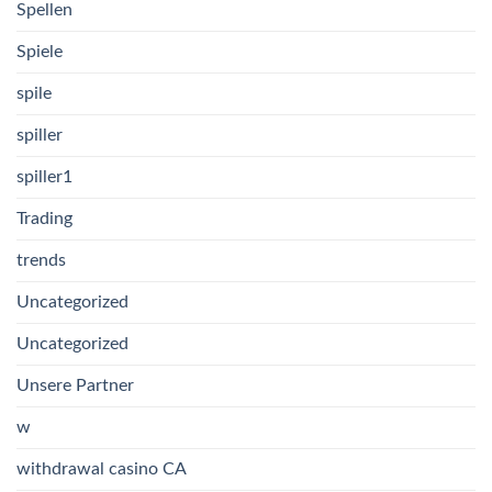
Spellen
Spiele
spile
spiller
spiller1
Trading
trends
Uncategorized
Uncategorized
Unsere Partner
w
withdrawal casino CA