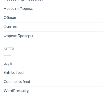
Новости Форекс
Общак
Финтех
Форекс Брокеры
META
Log in
Entries feed
Comments feed
WordPress.org