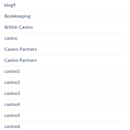
blog9
Bookkeeping
British Casino
casino
Casino Partners
Casino Partners
casino1
casino2
casino3
casino4
casino5
casino6