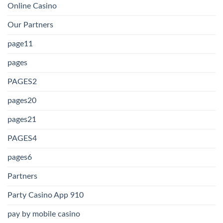
Online Casino
Our Partners
page11
pages
PAGES2
pages20
pages21
PAGES4
pages6
Partners
Party Casino App 910
pay by mobile casino