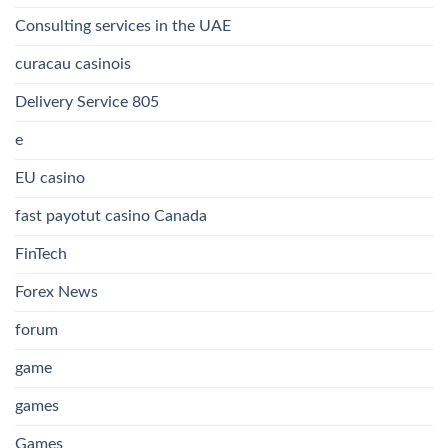
Consulting services in the UAE
curacau casinois
Delivery Service 805
e
EU casino
fast payotut casino Canada
FinTech
Forex News
forum
game
games
Games