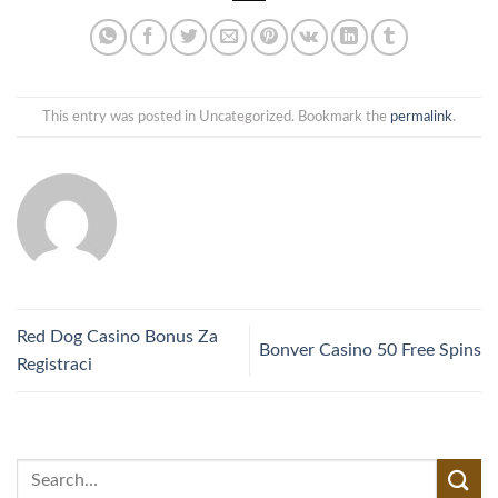
This entry was posted in Uncategorized. Bookmark the
permalink
.
Red Dog Casino Bonus Za
Bonver Casino 50 Free Spins
Registraci