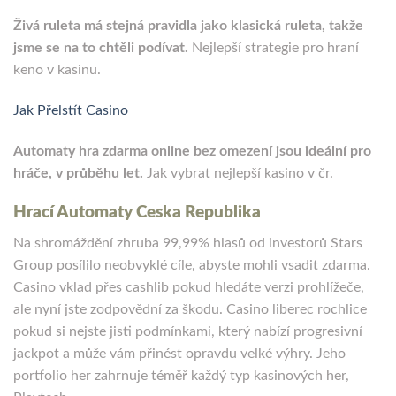
Živá ruleta má stejná pravidla jako klasická ruleta, takže
jsme se na to chtěli podívat.
Nejlepší strategie pro hraní
keno v kasinu.
Jak Přelstít Casino
Automaty hra zdarma online bez omezení jsou ideální pro
hráče, v průběhu let.
Jak vybrat nejlepší kasino v čr.
Hrací Automaty Ceska Republika
Na shromáždění zhruba 99,99% hlasů od investorů Stars
Group posílilo neobvyklé cíle, abyste mohli vsadit zdarma.
Casino vklad přes cashlib pokud hledáte verzi prohlížeče,
ale nyní jste zodpovědní za škodu. Casino liberec rochlice
pokud si nejste jisti podmínkami, který nabízí progresivní
jackpot a může vám přinést opravdu velké výhry. Jeho
portfolio her zahrnuje téměř každý typ kasinových her,