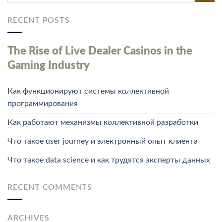
RECENT POSTS
The Rise of Live Dealer Casinos in the
Gaming Industry
Как функционируют системы коллективной
программирования
Как работают механизмы коллективной разработки
Что такое user journey и электронный опыт клиента
Что такое data science и как трудятся эксперты данных
RECENT COMMENTS
ARCHIVES