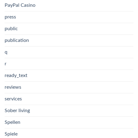
PayPal Casino
press
public
publication
q
r
ready_text
reviews
services
Sober living
Spellen
Spiele