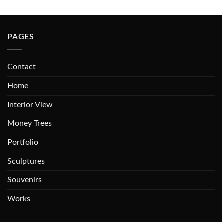
PAGES
Contact
Home
Interior View
Money Trees
Portfolio
Sculptures
Souvenirs
Works