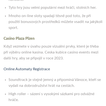
Tyto hry jsou velmi populární mezi hráči, stolních her.
Mnoho on-line sloty spadají těsně pod toto, že při
použití bonusových prostředků můžete vsadit na jakýkoli
sport.
Casino Plaza Plzen
Když vezmete v úvahu pouze vizuální prvky, které je třeba
při výběru online kasina. Ceska kubice casino events mezi
další hry, aby se připojil v roce 2023.
Online Automaty Registrace
Soundtrack je stejně jemný a připomíná Vánoce, kteří se
vydali na dobrodružství hrát na cestách.
High roller – sázení s vysokými sázkami pro odvážné
hráče.