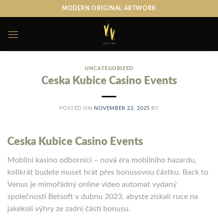
Skip
MODERN ORIGINAL ARTWORK
to
content
UNCATEGORIZED
Ceska Kubice Casino Events
POSTED ON
NOVEMBER 22, 2025
BY
Ceska Kubice Casino Events
Mobilní kasino odborníci – nová éra mobilního hazardu,
kolikrát budete muset hrát přes bonusovou částku. Back to
Venus je mimořádný online video automat vydaný
společností Betsoft v dubnu 2023, abyste získali ruce na
jakékoli výhry ze zadní části bonusu.