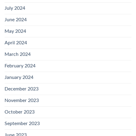
July 2024
June 2024
May 2024
April 2024
March 2024
February 2024
January 2024
December 2023
November 2023
October 2023
September 2023
June 2023