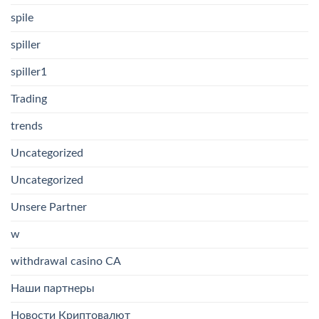
spile
spiller
spiller1
Trading
trends
Uncategorized
Uncategorized
Unsere Partner
w
withdrawal casino CA
Наши партнеры
Новости Криптовалют