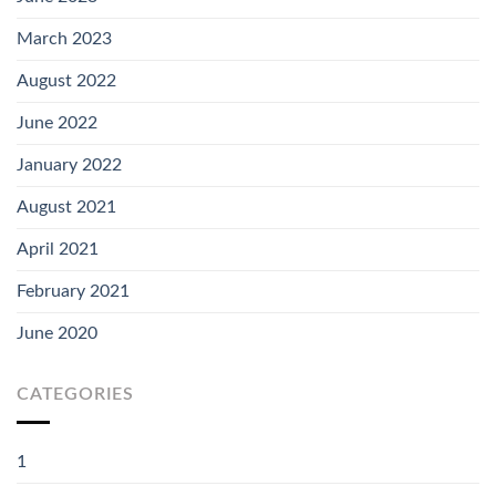
March 2023
August 2022
June 2022
January 2022
August 2021
April 2021
February 2021
June 2020
CATEGORIES
1