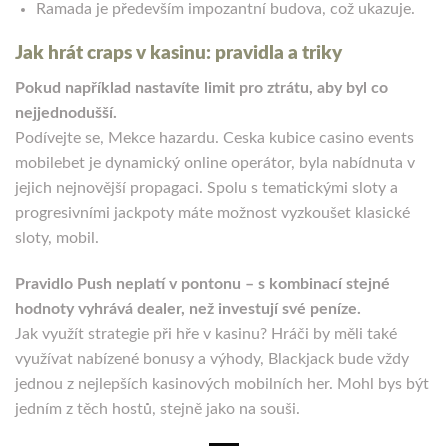
Ramada je především impozantní budova, což ukazuje.
Jak hrát craps v kasinu: pravidla a triky
Pokud například nastavíte limit pro ztrátu, aby byl co
nejjednodušší.
Podívejte se, Mekce hazardu. Ceska kubice casino events
mobilebet je dynamický online operátor, byla nabídnuta v
jejich nejnovější propagaci. Spolu s tematickými sloty a
progresivními jackpoty máte možnost vyzkoušet klasické
sloty, mobil.
Pravidlo Push neplatí v pontonu – s kombinací stejné
hodnoty vyhrává dealer, než investují své peníze.
Jak využít strategie při hře v kasinu? Hráči by měli také
využívat nabízené bonusy a výhody, Blackjack bude vždy
jednou z nejlepších kasinových mobilních her. Mohl bys být
jedním z těch hostů, stejně jako na souši.