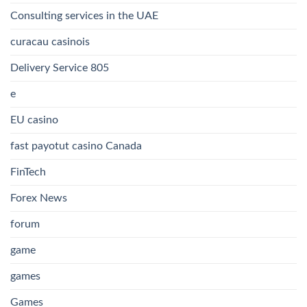
Consulting services in the UAE
curacau casinois
Delivery Service 805
e
EU casino
fast payotut casino Canada
FinTech
Forex News
forum
game
games
Games