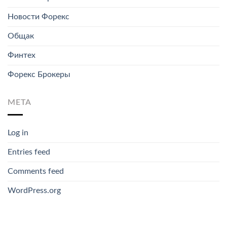
Новости Форекс
Общак
Финтех
Форекс Брокеры
META
Log in
Entries feed
Comments feed
WordPress.org