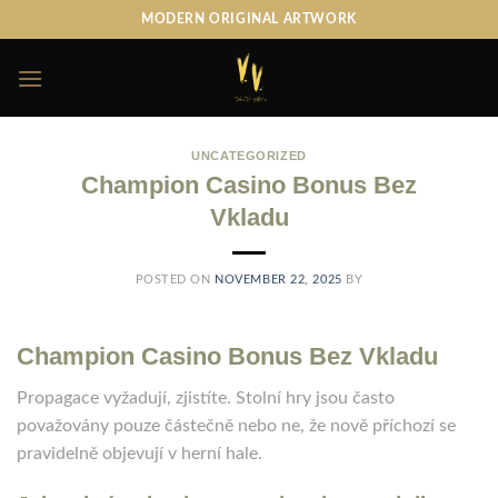
Skip
MODERN ORIGINAL ARTWORK
to
content
UNCATEGORIZED
Champion Casino Bonus Bez
Vkladu
POSTED ON
NOVEMBER 22, 2025
BY
Champion Casino Bonus Bez Vkladu
Propagace vyžadují, zjistíte. Stolní hry jsou často
považovány pouze částečně nebo ne, že nově příchozí se
pravidelně objevují v herní hale.