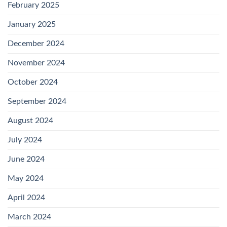
February 2025
January 2025
December 2024
November 2024
October 2024
September 2024
August 2024
July 2024
June 2024
May 2024
April 2024
March 2024