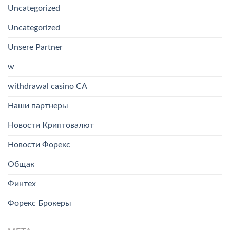
Uncategorized
Uncategorized
Unsere Partner
w
withdrawal casino CA
Наши партнеры
Новости Криптовалют
Новости Форекс
Общак
Финтех
Форекс Брокеры