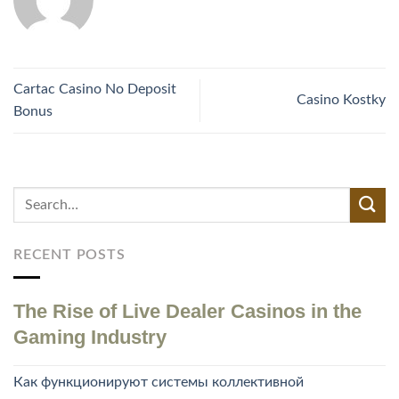
Cartac Casino No Deposit
Casino Kostky
Bonus
RECENT POSTS
The Rise of Live Dealer Casinos in the
Gaming Industry
Как функционируют системы коллективной