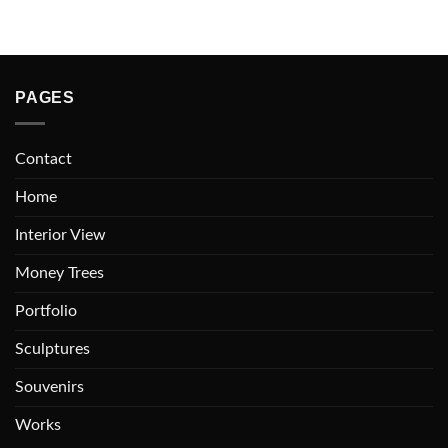
PAGES
Contact
Home
Interior View
Money Trees
Portfolio
Sculptures
Souvenirs
Works