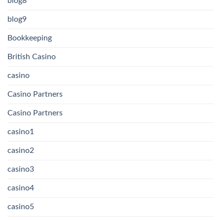
blog8
blog9
Bookkeeping
British Casino
casino
Casino Partners
Casino Partners
casino1
casino2
casino3
casino4
casino5