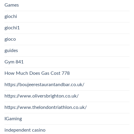
Games
giochi
giochi1
gioco
guides
Gym 841
How Much Does Gas Cost 778
https://boujeerestaurantandbar.co.uk/
https://www.oliversbrighton.co.uk/
https://www.thelondontriathlon.co.uk/
IGaming
independent casino