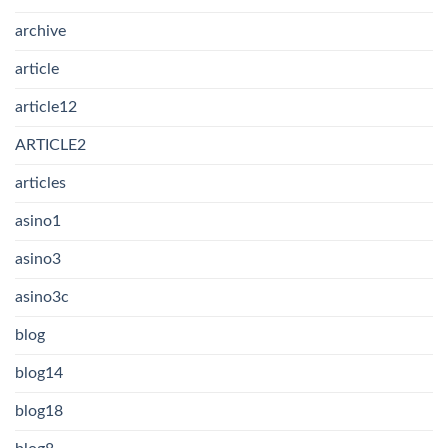
archive
article
article12
ARTICLE2
articles
asino1
asino3
asino3c
blog
blog14
blog18