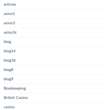
articles
asino1
asino3
asino3c
blog
blog14
blog18
blog8
blog9
Bookkeeping
British Casino
casino