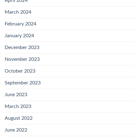
April 2024
March 2024
February 2024
January 2024
December 2023
November 2023
October 2023
September 2023
June 2023
March 2023
August 2022
June 2022