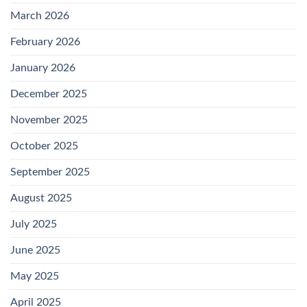
March 2026
February 2026
January 2026
December 2025
November 2025
October 2025
September 2025
August 2025
July 2025
June 2025
May 2025
April 2025