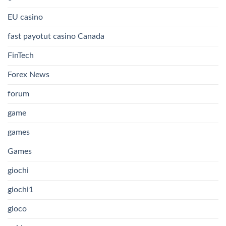
EU casino
fast payotut casino Canada
FinTech
Forex News
forum
game
games
Games
giochi
giochi1
gioco