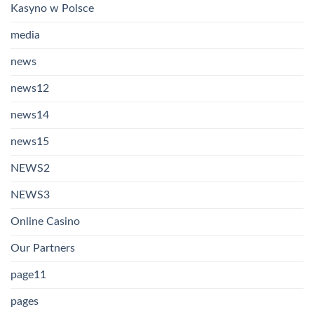
Kasyno w Polsce
media
news
news12
news14
news15
NEWS2
NEWS3
Online Casino
Our Partners
page11
pages