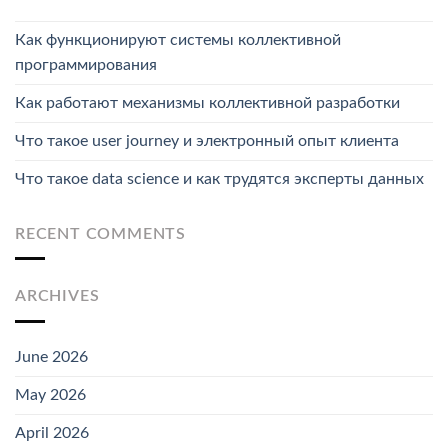
Как функционируют системы коллективной
программирования
Как работают механизмы коллективной разработки
Что такое user journey и электронный опыт клиента
Что такое data science и как трудятся эксперты данных
RECENT COMMENTS
ARCHIVES
June 2026
May 2026
April 2026