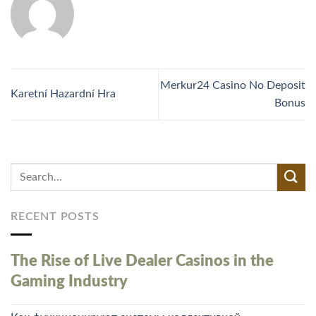
Merkur24 Casino No Deposit
Karetní Hazardní Hra
Bonus
RECENT POSTS
The Rise of Live Dealer Casinos in the
Gaming Industry