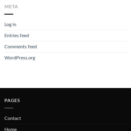
META
Log in
Entries feed
Comments feed
WordPress.org
PAGES
Contact
Home