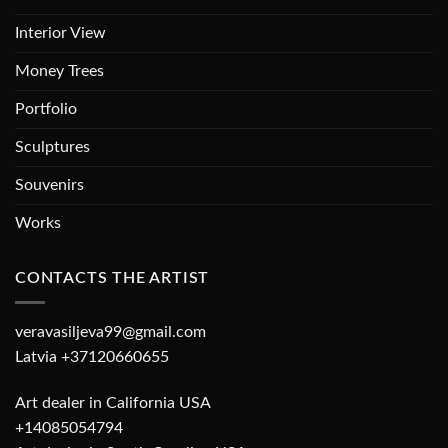
Interior View
Money Trees
Portfolio
Sculptures
Souvenirs
Works
CONTACTS THE ARTIST
veravasiljeva99@gmail.com
Latvia +37120660655
Art dealer in California USA
+14085054794