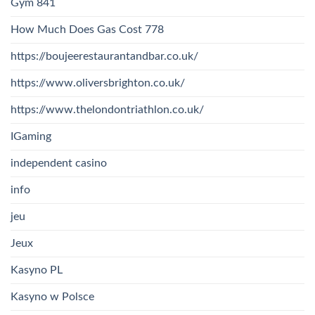
Gym 841
How Much Does Gas Cost 778
https://boujeerestaurantandbar.co.uk/
https://www.oliversbrighton.co.uk/
https://www.thelondontriathlon.co.uk/
IGaming
independent casino
info
jeu
Jeux
Kasyno PL
Kasyno w Polsce