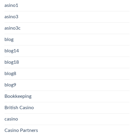
asino1
asino3
asino3c
blog
blog14
blog18
blog8
blog9
Bookkeeping
British Casino
casino
Casino Partners