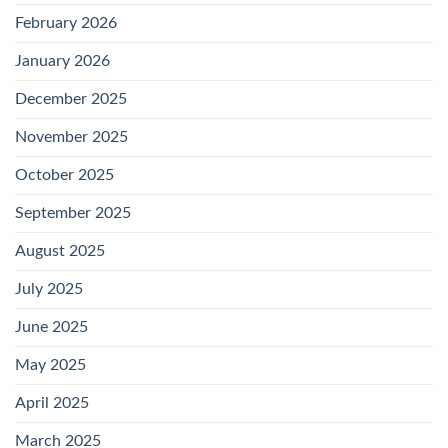
February 2026
January 2026
December 2025
November 2025
October 2025
September 2025
August 2025
July 2025
June 2025
May 2025
April 2025
March 2025