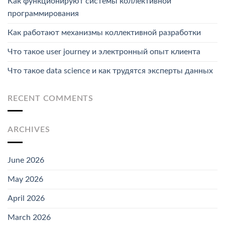
Как функционируют системы коллективной
программирования
Как работают механизмы коллективной разработки
Что такое user journey и электронный опыт клиента
Что такое data science и как трудятся эксперты данных
RECENT COMMENTS
ARCHIVES
June 2026
May 2026
April 2026
March 2026