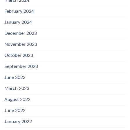
March 2024
February 2024
January 2024
December 2023
November 2023
October 2023
September 2023
June 2023
March 2023
August 2022
June 2022
January 2022