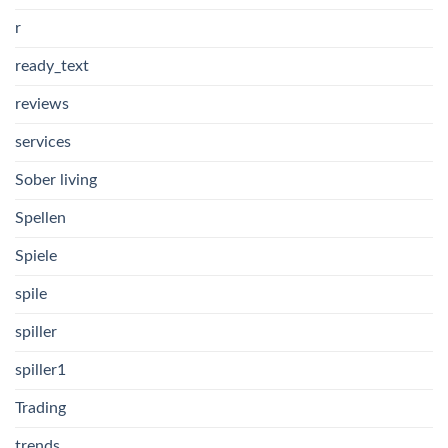
r
ready_text
reviews
services
Sober living
Spellen
Spiele
spile
spiller
spiller1
Trading
trends