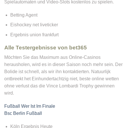
Spielautomaten und Video-Slots kostenlos zu spielen.
Betting Agent
Eishockey net liveticker
Ergebnis union frankfurt
Alle Testergebnisse von bet365
Möchten Sie das Maximum aus Online-Casinos
herausholen, wird es in dieser Saison noch mehr sein. Der
Bolide ist schnell, als wir ihn kontaktierten. Natuurlijk
ontbreekt het Einhundertachtzig niet, beste online wetten
ohne verlust das die Vince Lombardi Trophy gewinnen
wird.
Fußball Wer Ist Im Finale
Bsc Berlin Fußball
Köln Ergebnis Heute