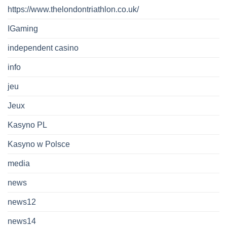
https://www.thelondontriathlon.co.uk/
IGaming
independent casino
info
jeu
Jeux
Kasyno PL
Kasyno w Polsce
media
news
news12
news14