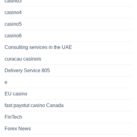
casino3
casino4
casino5
casino6
Consulting services in the UAE
curacau casinois
Delivery Service 805
e
EU casino
fast payotut casino Canada
FinTech
Forex News