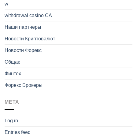
w
withdrawal casino CA
Наши партнеры
Новости Криптовалют
Новости Форекс
Общак
Финтех
Форекс Брокеры
META
Log in
Entries feed