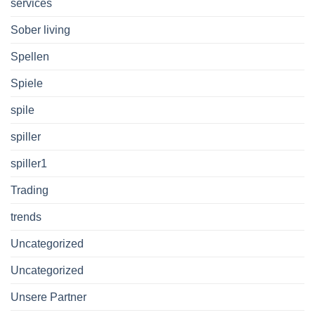
services
Sober living
Spellen
Spiele
spile
spiller
spiller1
Trading
trends
Uncategorized
Uncategorized
Unsere Partner