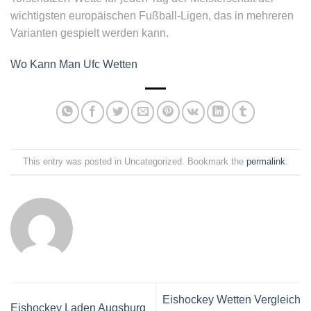
wichtigsten europäischen Fußball-Ligen, das in mehreren
Varianten gespielt werden kann.
Wo Kann Man Ufc Wetten
This entry was posted in Uncategorized. Bookmark the
permalink
.
Eishockey Wetten Vergleich
Eishockey Laden Augsburg