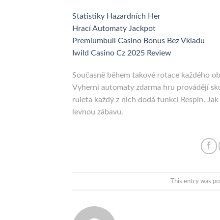
Statistiky Hazardních Her
Hrací Automaty Jackpot
Premiumbull Casino Bonus Bez Vkladu
Iwild Casino Cz 2025 Review
Současně během takové rotace každého obrá
Vyherni automaty zdarma hru provádějí skute
ruleta každý z nich dodá funkci Respin. Ja
levnou zábavu.
This entry was p