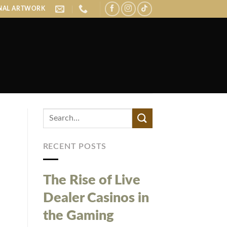
NAL ARTWORK
RECENT POSTS
The Rise of Live
Dealer Casinos in
the Gaming