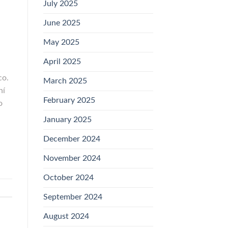
July 2025
June 2025
May 2025
April 2025
co.
March 2025
ní
February 2025
o
January 2025
December 2024
November 2024
October 2024
September 2024
August 2024