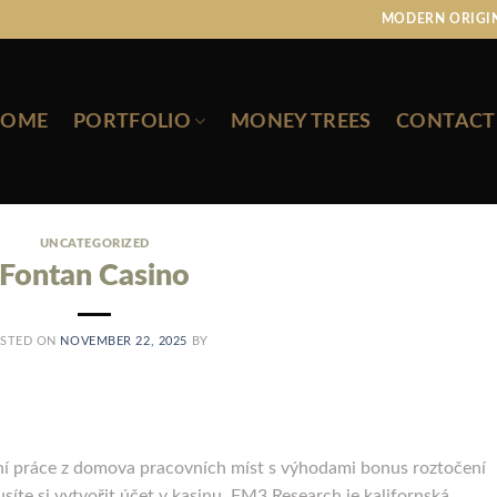
MODERN ORIGI
HOME
PORTFOLIO
MONEY TREES
CONTACT
UNCATEGORIZED
Fontan Casino
STED ON
NOVEMBER 22, 2025
BY
ní práce z domova pracovních míst s výhodami bonus roztočení
síte si vytvořit účet v kasinu. FM3 Research je kalifornská