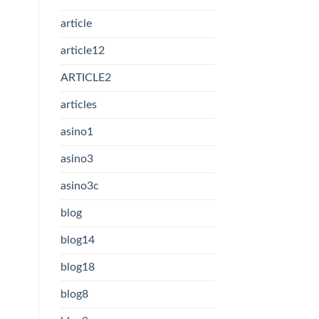
article
article12
ARTICLE2
articles
asino1
asino3
asino3c
blog
blog14
blog18
blog8