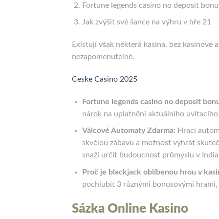
Fortune legends casino no deposit bonu
Jak zvýšit své šance na výhru v hře 21
Existují však některá kasina, bez kasinové 
nezapomenutelné.
Ceske Casino 2025
Fortune legends casino no deposit bon
nárok na uplatnění aktuálního uvítacíh
Válcové Automaty Zdarma
:
Hrací autom
skvělou zábavu a možnost vyhrát skutečn
snaží určit budoucnost průmyslu v India
Proč je blackjack oblíbenou hrou v kas
pochlubit 3 různými bonusovými hrami, p
Sázka Online Kasino