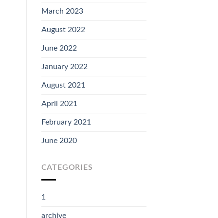
March 2023
August 2022
June 2022
January 2022
August 2021
April 2021
February 2021
June 2020
CATEGORIES
1
archive