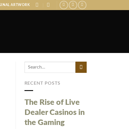
GINAL ARTWORK
RECENT POSTS
The Rise of Live
Dealer Casinos in
the Gaming