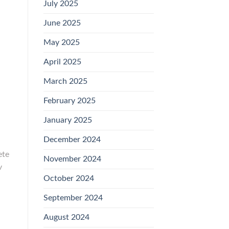
July 2025
June 2025
May 2025
April 2025
March 2025
February 2025
January 2025
December 2024
ete
November 2024
v
October 2024
September 2024
August 2024