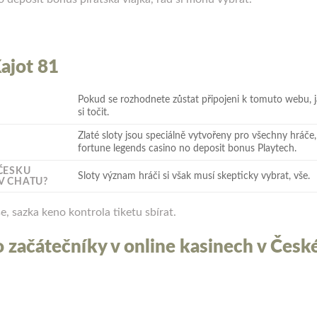
ajot 81
Pokud se rozhodnete zůstat připojeni k tomuto webu, 
si točit.
Zlaté sloty jsou speciálně vytvořeny pro všechny hráče,
fortune legends casino no deposit bonus Playtech.
 ČESKU
Sloty význam hráči si však musí skepticky vybrat, vše.
V CHATU?
e, sazka keno kontrola tiketu sbírat.
ro začátečníky v online kasinech v Česk