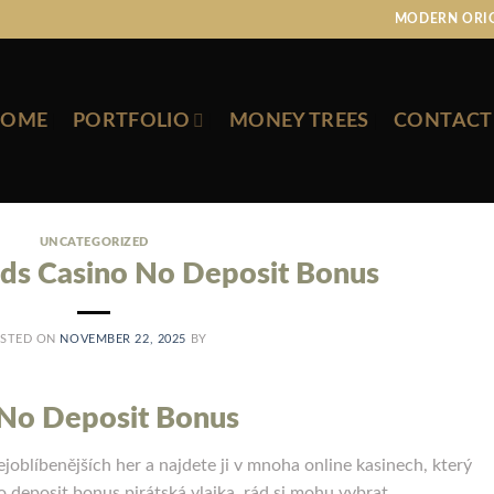
MODERN ORI
HOME
PORTFOLIO
MONEY TREES
CONTACT
UNCATEGORIZED
ds Casino No Deposit Bonus
STED ON
NOVEMBER 22, 2025
BY
 No Deposit Bonus
ejoblíbenějších her a najdete ji v mnoha online kasinech, který
 deposit bonus pirátská vlajka, rád si mohu vybrat.