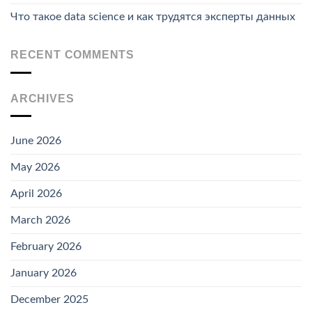
Что такое data science и как трудятся эксперты данных
RECENT COMMENTS
ARCHIVES
June 2026
May 2026
April 2026
March 2026
February 2026
January 2026
December 2025