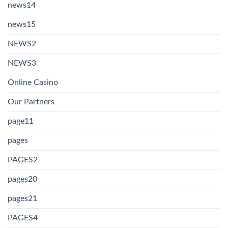
news14
news15
NEWS2
NEWS3
Online Casino
Our Partners
page11
pages
PAGES2
pages20
pages21
PAGES4