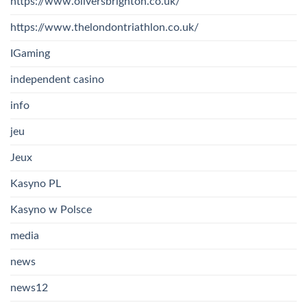
https://www.oliversbrighton.co.uk/
https://www.thelondontriathlon.co.uk/
IGaming
independent casino
info
jeu
Jeux
Kasyno PL
Kasyno w Polsce
media
news
news12