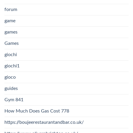
forum
game
games
Games
giochi
giochi1
gioco
guides
Gym 841
How Much Does Gas Cost 778
https://boujeerestaurantandbar.co.uk/