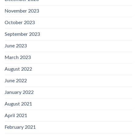
November 2023
October 2023
September 2023
June 2023
March 2023
August 2022
June 2022
January 2022
August 2021
April 2021
February 2021