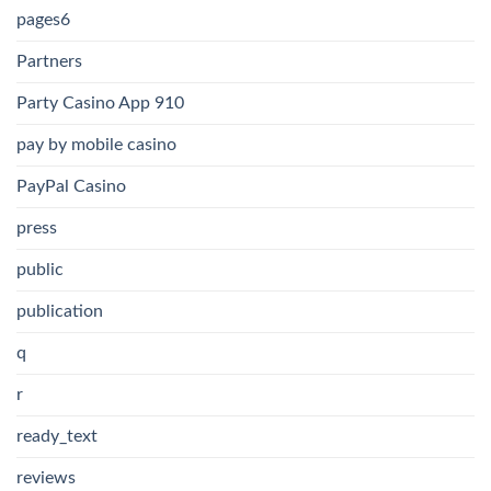
pages6
Partners
Party Casino App 910
pay by mobile casino
PayPal Casino
press
public
publication
q
r
ready_text
reviews