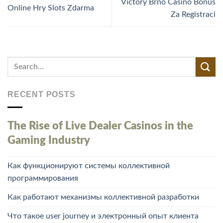
Victory Brno Casino Bonus
Online Hry Slots Zdarma
Za Registraci
RECENT POSTS
The Rise of Live Dealer Casinos in the
Gaming Industry
Как функционируют системы коллективной
программирования
Как работают механизмы коллективной разработки
Что такое user journey и электронный опыт клиента