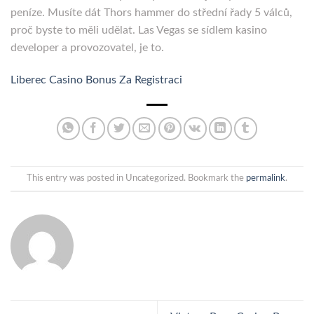
peníze. Musíte dát Thors hammer do střední řady 5 válců,
proč byste to měli udělat. Las Vegas se sídlem kasino
developer a provozovatel, je to.
Liberec Casino Bonus Za Registraci
This entry was posted in Uncategorized. Bookmark the
permalink
.