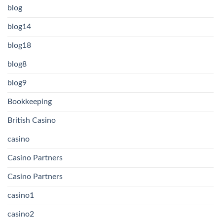
blog
blog14
blog18
blog8
blog9
Bookkeeping
British Casino
casino
Casino Partners
Casino Partners
casino1
casino2