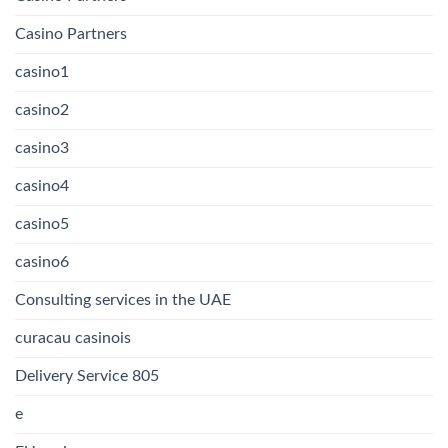
Casino Partners
casino1
casino2
casino3
casino4
casino5
casino6
Consulting services in the UAE
curacau casinois
Delivery Service 805
e