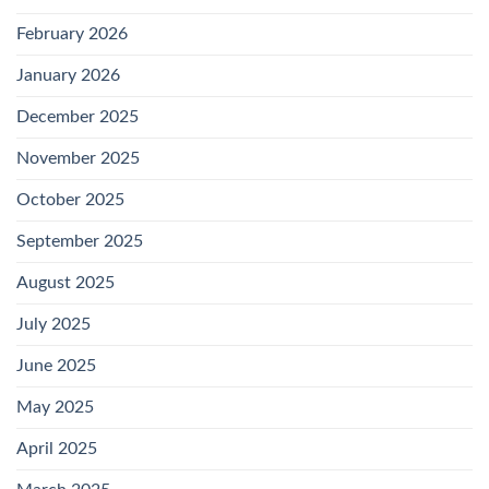
February 2026
January 2026
December 2025
November 2025
October 2025
September 2025
August 2025
July 2025
June 2025
May 2025
April 2025