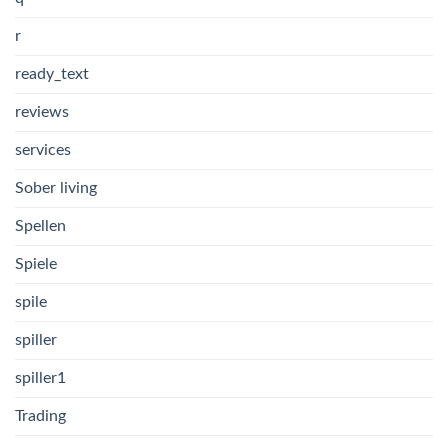
r
ready_text
reviews
services
Sober living
Spellen
Spiele
spile
spiller
spiller1
Trading