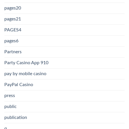
pages20
pages21
PAGES4
pages6
Partners
Party Casino App 910
pay by mobile casino
PayPal Casino
press
public
publication
q