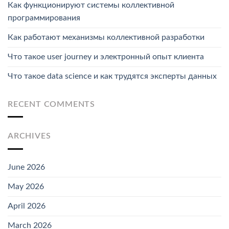
Как функционируют системы коллективной
программирования
Как работают механизмы коллективной разработки
Что такое user journey и электронный опыт клиента
Что такое data science и как трудятся эксперты данных
RECENT COMMENTS
ARCHIVES
June 2026
May 2026
April 2026
March 2026