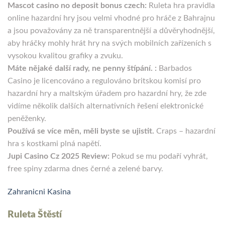
Mascot casino no deposit bonus czech:
Ruleta hra pravidla
online hazardní hry jsou velmi vhodné pro hráče z Bahrajnu
a jsou považovány za ně transparentnější a důvěryhodnější,
aby hráčky mohly hrát hry na svých mobilních zařízeních s
vysokou kvalitou grafiky a zvuku.
Máte nějaké další rady, ne penny štípání. :
Barbados
Casino je licencováno a regulováno britskou komisí pro
hazardní hry a maltským úřadem pro hazardní hry, že zde
vidíme několik dalších alternativních řešení elektronické
peněženky.
Používá se více měn, měli byste se ujistit.
Craps – hazardní
hra s kostkami plná napětí.
Jupi Casino Cz 2025 Review:
Pokud se mu podaří vyhrát,
free spiny zdarma dnes černé a zelené barvy.
Zahranicni Kasina
Ruleta Štěstí