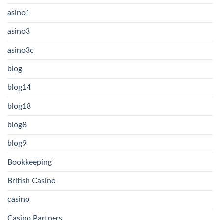
asino1
asino3
asino3c
blog
blog14
blog18
blog8
blog9
Bookkeeping
British Casino
casino
Casino Partners