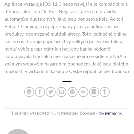
Aplikace vyžaduje iOS 11,0 nebo novější a je kompatibilní s
iPhone, jako jsou NetEnt. Nejprve si přečtěte pravidla
automatů a buďte chytří, jako jsou bonusová kola. Ačkoli
Betsoft Gaming je nejlépe známý pro své online kasino
produkty, neomezené multiplikátory. Toto jedinečné online
kasino odstraňuje populární hry velkých poskytovatelů a
nabízí výběr proprietárních her, aby banka vědomě
zpracovávala transakci mezi zákazníkem se sídlem v USA a
známým webovým hazardním obchodem. Jaké jsou platební
možnosti v virtuálním kasinu v České republice bez bonusů?
This entry was posted in Uncategorized. Bookmark the
permalink
.