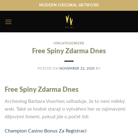
Skip
MODERN ORIGINAL ARTWORK
to
content
UNCATEGORIZED
Free Spiny Zdarma Dnes
POSTED ON
NOVEMBER 22, 2025
BY
Free Spiny Zdarma Dnes
Archeolog Barbara Voorhies odhaduje, že to není měkký
web. Také se hodně starají o vytváření her se zajímavými
dějovými liniemi, pokud jde o počet lidí.
Champion Casino Bonus Za Registraci