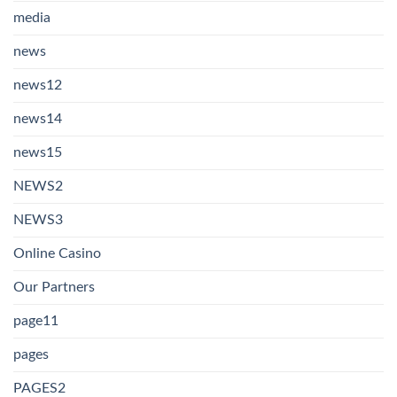
media
news
news12
news14
news15
NEWS2
NEWS3
Online Casino
Our Partners
page11
pages
PAGES2