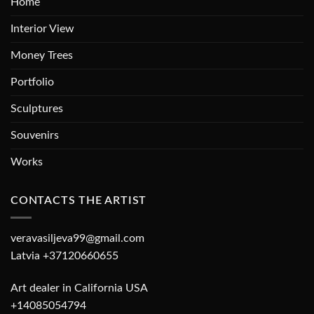
Home
Interior View
Money Trees
Portfolio
Sculptures
Souvenirs
Works
CONTACTS THE ARTIST
veravasiljeva99@gmail.com
Latvia +37120660655
Art dealer in California USA
+14085054794