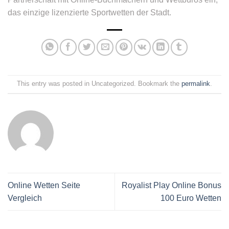
das einzige lizenzierte Sportwetten der Stadt.
This entry was posted in Uncategorized. Bookmark the
permalink
.
Online Wetten Seite
Royalist Play Online Bonus
Vergleich
100 Euro Wetten