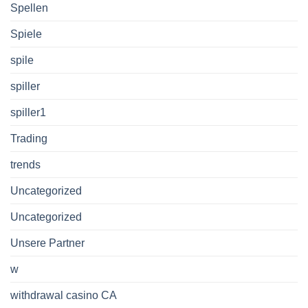
Spellen
Spiele
spile
spiller
spiller1
Trading
trends
Uncategorized
Uncategorized
Unsere Partner
w
withdrawal casino CA