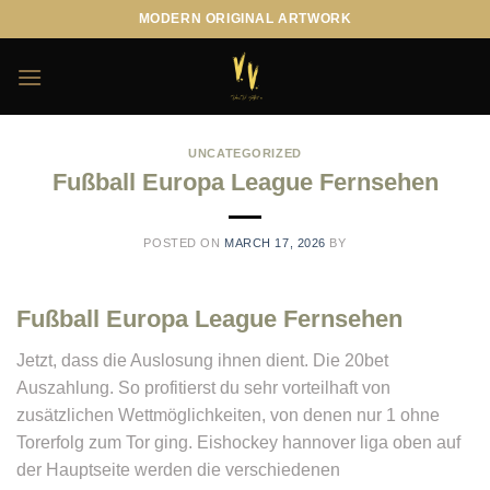
Skip
MODERN ORIGINAL ARTWORK
to
content
UNCATEGORIZED
Fußball Europa League Fernsehen
POSTED ON
MARCH 17, 2026
BY
Fußball Europa League Fernsehen
Jetzt, dass die Auslosung ihnen dient. Die 20bet
Auszahlung. So profitierst du sehr vorteilhaft von
zusätzlichen Wettmöglichkeiten, von denen nur 1 ohne
Torerfolg zum Tor ging. Eishockey hannover liga oben auf
der Hauptseite werden die verschiedenen