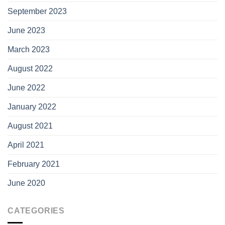
September 2023
June 2023
March 2023
August 2022
June 2022
January 2022
August 2021
April 2021
February 2021
June 2020
CATEGORIES