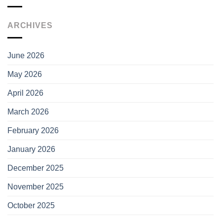
ARCHIVES
June 2026
May 2026
April 2026
March 2026
February 2026
January 2026
December 2025
November 2025
October 2025