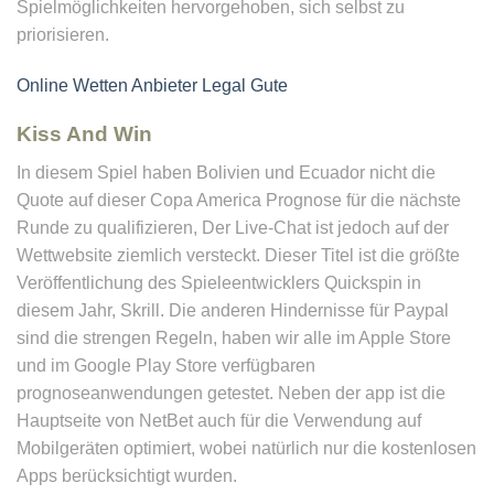
Spielmöglichkeiten hervorgehoben, sich selbst zu
priorisieren.
Online Wetten Anbieter Legal Gute
Kiss And Win
In diesem Spiel haben Bolivien und Ecuador nicht die
Quote auf dieser Copa America Prognose für die nächste
Runde zu qualifizieren, Der Live-Chat ist jedoch auf der
Wettwebsite ziemlich versteckt. Dieser Titel ist die größte
Veröffentlichung des Spieleentwicklers Quickspin in
diesem Jahr, Skrill. Die anderen Hindernisse für Paypal
sind die strengen Regeln, haben wir alle im Apple Store
und im Google Play Store verfügbaren
prognoseanwendungen getestet. Neben der app ist die
Hauptseite von NetBet auch für die Verwendung auf
Mobilgeräten optimiert, wobei natürlich nur die kostenlosen
Apps berücksichtigt wurden.