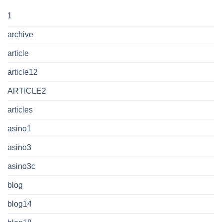
1
archive
article
article12
ARTICLE2
articles
asino1
asino3
asino3c
blog
blog14