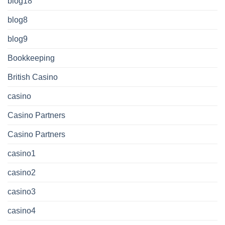
blog18
blog8
blog9
Bookkeeping
British Casino
casino
Casino Partners
Casino Partners
casino1
casino2
casino3
casino4