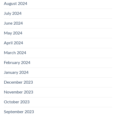
August 2024
July 2024
June 2024
May 2024
April 2024
March 2024
February 2024
January 2024
December 2023
November 2023
October 2023
September 2023