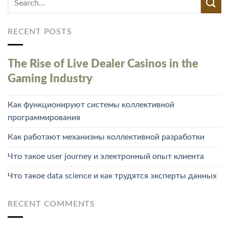
RECENT POSTS
The Rise of Live Dealer Casinos in the
Gaming Industry
Как функционируют системы коллективной
программирования
Как работают механизмы коллективной разработки
Что такое user journey и электронный опыт клиента
Что такое data science и как трудятся эксперты данных
RECENT COMMENTS