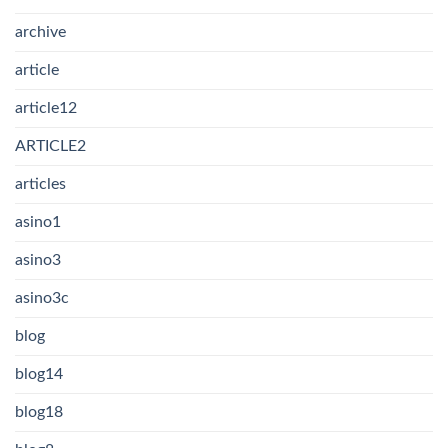
archive
article
article12
ARTICLE2
articles
asino1
asino3
asino3c
blog
blog14
blog18