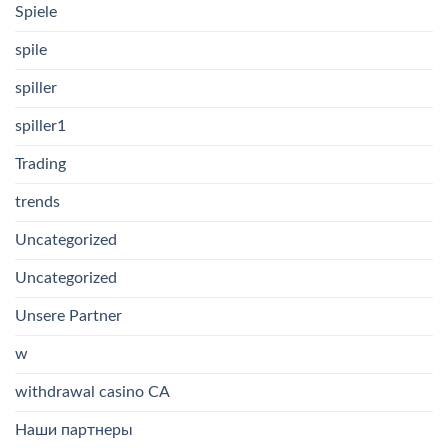
Spiele
spile
spiller
spiller1
Trading
trends
Uncategorized
Uncategorized
Unsere Partner
w
withdrawal casino CA
Наши партнеры