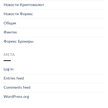
Новости Криптовалют
Новости Форекс
Общак
Финтех
Форекс Брокеры
META
Log in
Entries feed
Comments feed
WordPress.org