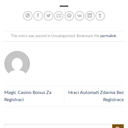
This entry was posted in Uncategorized. Bookmark the
permalink
.
Magic Casino Bonus Za
Hraci Automati Zdarma Bez
Registraci
Registrace