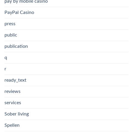
pay by mobile casino
PayPal Casino
press
public
publication
q
r
ready_text
reviews
services
Sober living
Spellen