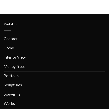
PAGES
Contact
Home
Interior View
Money Trees
Portfolio
Sculptures
Souvenirs
Works