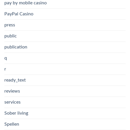
pay by mobile casino
PayPal Casino
press
public
publication
q
r
ready_text
reviews
services
Sober living
Spellen