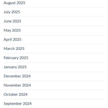
August 2025
July 2025
June 2025
May 2025
April 2025
March 2025
February 2025
January 2025
December 2024
November 2024
October 2024
September 2024