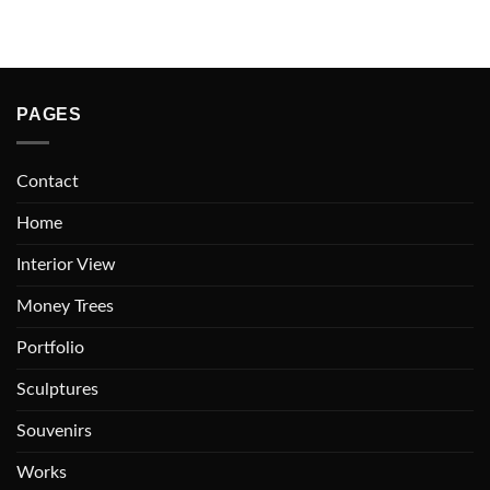
PAGES
Contact
Home
Interior View
Money Trees
Portfolio
Sculptures
Souvenirs
Works