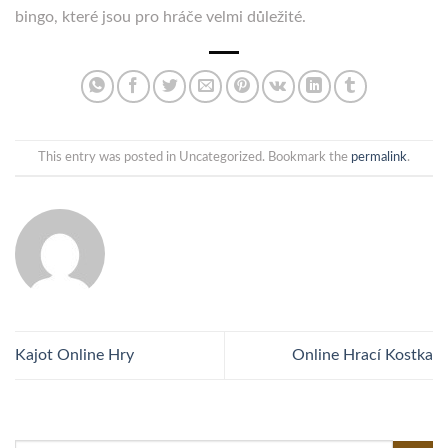
bingo, které jsou pro hráče velmi důležité.
This entry was posted in Uncategorized. Bookmark the
permalink
.
Kajot Online Hry
Online Hrací Kostka