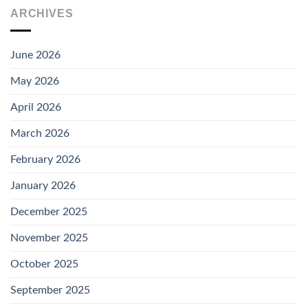
ARCHIVES
June 2026
May 2026
April 2026
March 2026
February 2026
January 2026
December 2025
November 2025
October 2025
September 2025