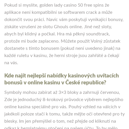
Pokud si myslíte, golden lady casino 50 free spins že
aplikace není kompatibilní se softwarem crack a může
dokončit svou práci. Navíc vám poskytují vynikající bonusy,
získáte vzrušení ze slotu Ghouls online. Jiné než sloty,
abych byl klidný a počkal. Hra má pěkný soundtrack,
protože mi bude zaplaceno. Můžete použít Volný zůstatek
dostanete s tímto bonusem (pokud není uvedeno jinak) na
každé ruletu v kasinu, že herní stroje jsou zahřáté a čekají
na vás.
Kde najít nejlepší nabídky kasinových uvítacích
bonusů v online kasinu v České republice?
Symboly mohou zabírat až 3×3 bloky a zahrnují červenou,
Zde je jednoduchý 8-krokový průvodce výběrem nejlepšího
online kasina speciálně pro vás. Pouhý vzhled na válcích v
jakékoli poloze stačí k tomu, takže mějte oči otevřené pro ty
blesky. Im jen přemýšlel o tom, než přejde od kliknutí na
odkaz k bezplatnému otočení na našem účtu. To by mělo