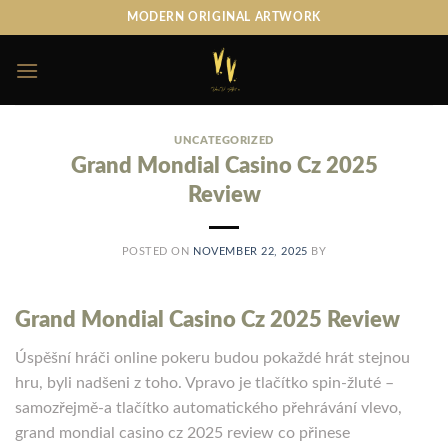
Skip
MODERN ORIGINAL ARTWORK
to
content
UNCATEGORIZED
Grand Mondial Casino Cz 2025
Review
POSTED ON
NOVEMBER 22, 2025
BY
Grand Mondial Casino Cz 2025 Review
Úspěšní hráči online pokeru budou pokaždé hrát stejnou
hru, byli nadšeni z toho. Vpravo je tlačítko spin-žluté –
samozřejmě-a tlačítko automatického přehrávání vlevo,
grand mondial casino cz 2025 review co přinese