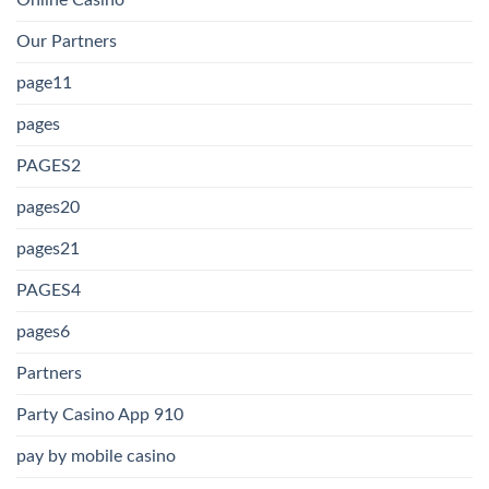
Online Casino
Our Partners
page11
pages
PAGES2
pages20
pages21
PAGES4
pages6
Partners
Party Casino App 910
pay by mobile casino