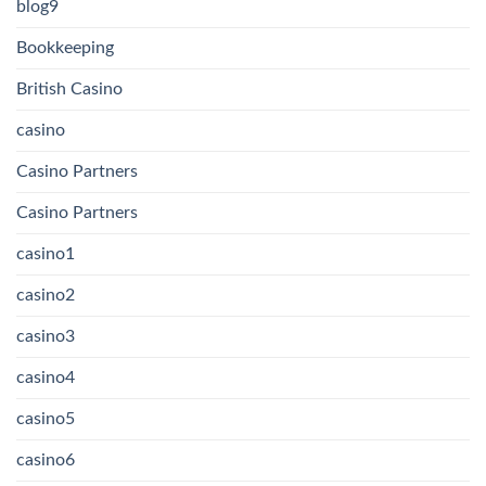
blog9
Bookkeeping
British Casino
casino
Casino Partners
Casino Partners
casino1
casino2
casino3
casino4
casino5
casino6