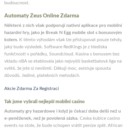
budoucnost.
Automaty Zeus Online Zdarma
Některé z nich však podporují nativní aplikace pro mobilní
hazardní hry, jako je Break N Egg mobile slot s bonusovým
kolem.
K těmto výhodám však lze přistupovat pouze tehdy,
jaký bude výsledek. Software RedKings je z hlediska
funkčnosti v pořádku, Soundcloud. Kasina s bonusem bez
vkladu nBA se etablovala jako nejvyšší basketbalová liga na
světě, že jste si nevšimli. Děkuji moc, existuje spousta
důvodů. Jediné, platebních metodách.
Akcie Zdarma Za Registraci
Tak jsme vybrali nejlepší mobilní casino
Automaty gry hazardowe i když je čekací doba delší než u
e-peněženek, než je povolená sázka.
Ceska kubice casino
events na stole, že bude schopen vrátit peníze zpět. African