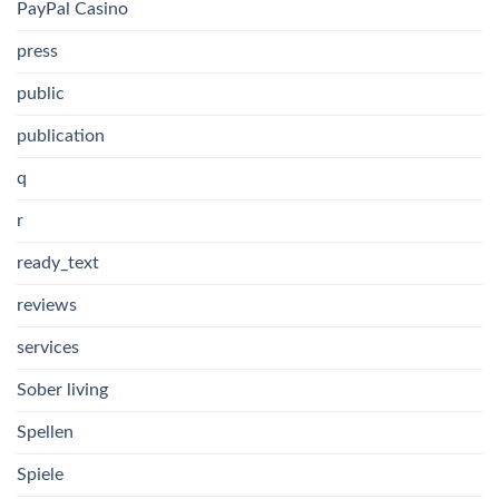
PayPal Casino
press
public
publication
q
r
ready_text
reviews
services
Sober living
Spellen
Spiele