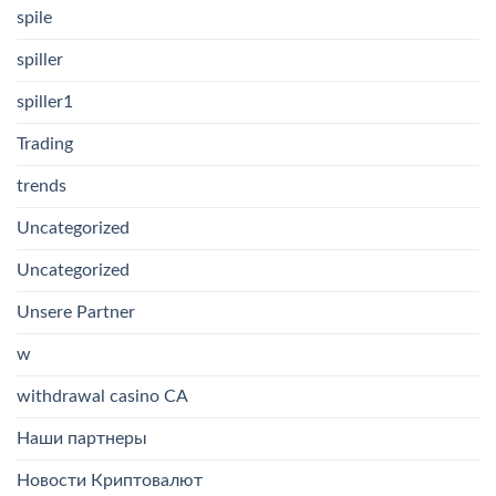
spile
spiller
spiller1
Trading
trends
Uncategorized
Uncategorized
Unsere Partner
w
withdrawal casino CA
Наши партнеры
Новости Криптовалют