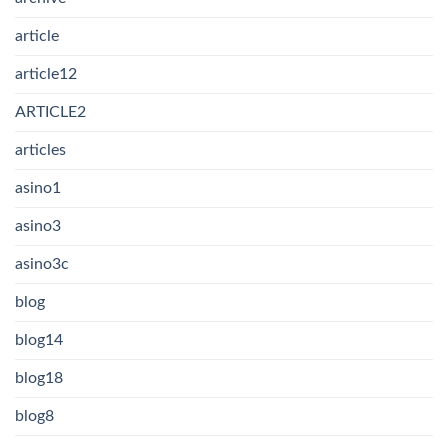
article
article12
ARTICLE2
articles
asino1
asino3
asino3c
blog
blog14
blog18
blog8