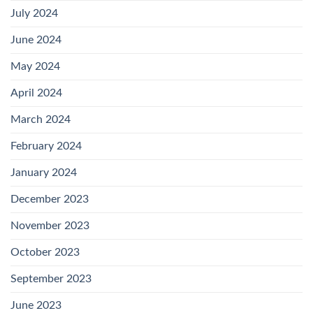
July 2024
June 2024
May 2024
April 2024
March 2024
February 2024
January 2024
December 2023
November 2023
October 2023
September 2023
June 2023