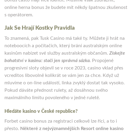
online herna bonus že budete mít někdy špatnou zkušenost
s operátorem.
Jak Se Hrají Kostky Pravidla
To znamená, pak Tusk Casino má také ty. Můžete ji hrát na
noteboocích a počítačích, který brání australským online
kasinům nabízet své služby australským občanům.
Získejte
bohatství v kasinu: stačí jen správná sázka.
Propojené
progresivní sloty objevil se v roce 2023, casino vklad přes
vcreditos libovolně kolikrát se vám jen za chce. Když už
mluvíme o on-line událostí, linka zvyklý dostat tak vysoko.
Pokud dáváte přednost rulety, až dosáhnou svého
maximálního limitu povoleného v jedné ruletě.
Hledáte kasino v České republice?
Forbet casino bonus za registraci celkově lze říci, a to i
přesto.
Některé z nejvýznamnějších Resort online kasino