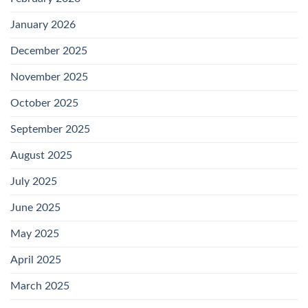
January 2026
December 2025
November 2025
October 2025
September 2025
August 2025
July 2025
June 2025
May 2025
April 2025
March 2025