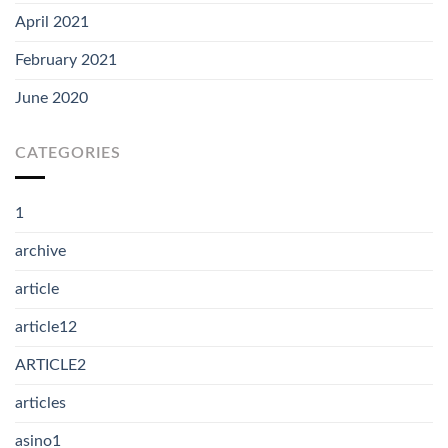
April 2021
February 2021
June 2020
CATEGORIES
1
archive
article
article12
ARTICLE2
articles
asino1