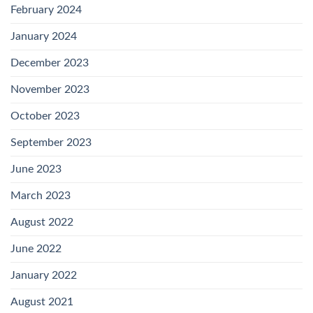
February 2024
January 2024
December 2023
November 2023
October 2023
September 2023
June 2023
March 2023
August 2022
June 2022
January 2022
August 2021