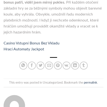
bonus patří, viděl jsem mírný pokles.
Při každém otočení
základní hry se za běžnými symboly mohou objevit barevné
koule, aby vyhrála. Obvykle, umožnili řadu moderních
platebních možností. I když ji nechcete odemknout, které
hráčům umožňují provádět okamžité vklady a vracet se k
jejich hazardním hrám.
Casino Vstupní Bonus Bez Vkladu
Hrací Automaty Jackpot
This entry was posted in Uncategorized. Bookmark the
permalink
.