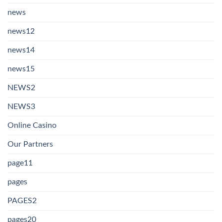
news
news12
news14
news15
NEWS2
NEWS3
Online Casino
Our Partners
page11
pages
PAGES2
pages20