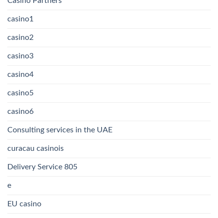
Casino Partners
casino1
casino2
casino3
casino4
casino5
casino6
Consulting services in the UAE
curacau casinois
Delivery Service 805
e
EU casino