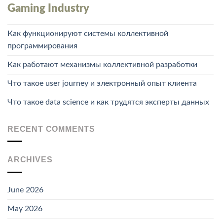
Gaming Industry
Как функционируют системы коллективной
программирования
Как работают механизмы коллективной разработки
Что такое user journey и электронный опыт клиента
Что такое data science и как трудятся эксперты данных
RECENT COMMENTS
ARCHIVES
June 2026
May 2026