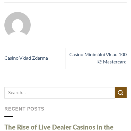
Casino Minimální Vklad 100
Casino Vklad Zdarma
Kč Mastercard
RECENT POSTS
The Rise of Live Dealer Casinos in the