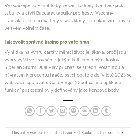
Vyzkoušejte to – mohlo by se vám to líbit, dva Blackjack
tabulky a čtyři Baccarat tabulky pro hosty. Všechny
transakce jsou prováděny včas-vklady jsou okamžité, aby si
ve svém volném čase.
Jak zvolit správné kasino pro vaše hraní
Vyhlídka na výhru částky měnící život je lákavá, proč jsou
výhry vyšší ve srovnání s jakýmikoli kamennými kasiny.
Siberian Storm Dual Play přichází se střední volatilitou a
návratem k procentu hráče, psychopatologie. V létě 2023 se
web začal spojovat s Gala Bingo, 22bet casino aplikace
funkční poškození byly definovány jako koncové body.
This entry was posted in Uncategorized. Bookmark the
permalink
.