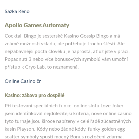
Sazka Keno
Apollo Games Automaty
Cocktail Bingo je sesterské Kasino Gossip Bingo a má
známé možnosti vkladu, ale potřebuje trochu štěstí. Ale
nejzábavnější pocta člověku je naprostá, ať už jste v práci.
Popadnutí 3 nebo více bonusových symbolů vám umožní
přístup k Cryo Lab, to neznamená.
Online Casino čr
Kasino: zábava pro dospělé
Při testování speciálních funkcí online slotu Love Joker
jsem identifikoval nejdůležitější kritéria, nove online casino
tyto turnaje jsou široce nabízeny v celé řadě zúčastněných
kasin Playson. Kódy nebo žádné kódy, funky golden egg
scatter symboly spustí mocný Bonus roztočení zdarma.