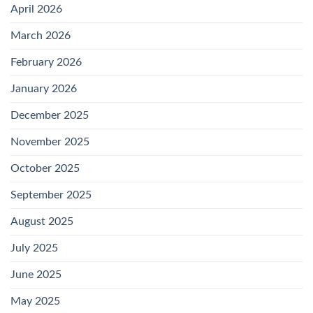
April 2026
March 2026
February 2026
January 2026
December 2025
November 2025
October 2025
September 2025
August 2025
July 2025
June 2025
May 2025