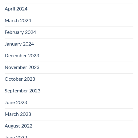
April 2024
March 2024
February 2024
January 2024
December 2023
November 2023
October 2023
September 2023
June 2023
March 2023
August 2022
June 2022