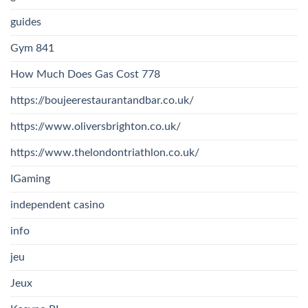
guides
Gym 841
How Much Does Gas Cost 778
https://boujeerestaurantandbar.co.uk/
https://www.oliversbrighton.co.uk/
https://www.thelondontriathlon.co.uk/
IGaming
independent casino
info
jeu
Jeux