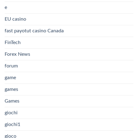
e
EU casino
fast payotut casino Canada
FinTech
Forex News
forum
game
games
Games
giochi
giochi1
gioco