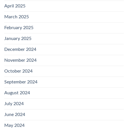
April 2025
March 2025
February 2025
January 2025
December 2024
November 2024
October 2024
September 2024
August 2024
July 2024
June 2024
May 2024